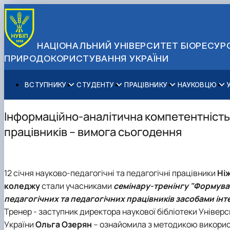
НАЦІОНАЛЬНИЙ УНІВЕРСИТЕТ БІОРЕСУРС
ПРИРОДОКОРИСТУВАННЯ УКРАЇНИ
ВСТУПНИКУ
СТУДЕНТУ
ПРАЦІВНИКУ
НАУКОВЦЮ
Вступ до НУБіП України 2026
Навчання
Освітній процес
Наукова діяльність
Управління і самоврядування
Приймальна комісія
Додаткова освіта
Міжнародна діяльність
Аспіранту / Докторанту
Загальна інформація
Інформаційно-аналітична компетентність
Правила прийому
Позанавчальна діяльність
Довідкова інформація
Захисти дисертацій
Офіційні документи
працівників – вимога сьогодення
Для осіб з тимчасово окупованих територій
Студентське самоврядування
Профспілкова організація
Законодавче та нормативне забезпечення
Стратегія розвитку на період 2026-2030рр. «ГОЛОСІ
Зимовий вступ
Довідкова інформація
Центр колективного користування науковим обладна
Доступ до публічної інформації
Підготовчий курс НМТ
Пільги
Біоетична комісія
Державні закупівлі
12 січня науково-педагогічні та педагогічні працівники
Ні
Для іноземців / For foreigners
Наукові видання
Офіційна символіка
коледжу
стали учасниками
семінару-тренінгу "Формува
Військова освіта
Наука для бізнесу
Антикорупційні заходи
педагогічних та педагогічних працівників засобами інт
Гендерна радниця
Тренер - заступник директора наукової бібліотеки
Універс
Контактна інформація
України
Ольга Озерян
– ознайомила з методикою викорис