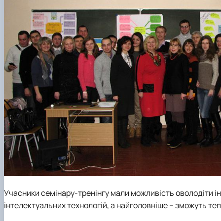
Учасники семінару-тренінгу мали можливість оволодіти 
інтелектуальних технологій, а найголовніше – зможуть теп