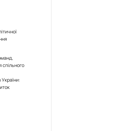
ітичної
ення
оманд,
я спільного
 України:
виток