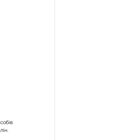
собів
лін.