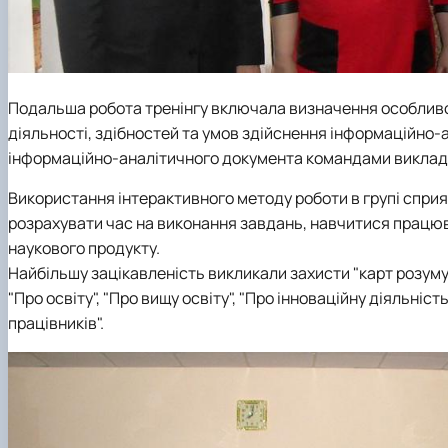
Подальша робота тренінгу включала визначення особливос
діяльності, здібностей та умов здійснення інформаційно-
інформаційно-аналітичного документа командами виклад
Використання інтерактивного методу роботи в групі спри
розрахувати час на виконання завдань, навчитися працюв
наукового продукту.
Найбільшу зацікавленість викликали захисти "карт розуму"
"Про освіту", "Про вищу освіту", "Про інноваційну діяльніс
працівників".