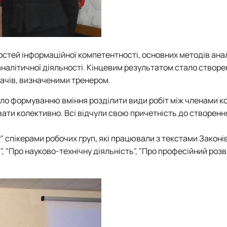
тей інформаційної компетентності, основних методів анал
аналітичної діяльності. Кінцевим результатом стало створ
ачів, визначеними тренером.
яло формуванню вміння розділити види робіт між членами к
ати колективно. Всі відчули свою причетність до створенн
 спікерами робочих груп, які працювали з текстами Законів
ть", "Про науково-технічну діяльність", "Про професійний роз