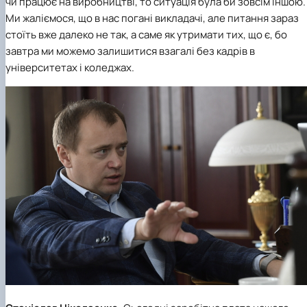
чи працює на виробництві, то ситуація була би зовсім іншою.
Ми жаліємося, що в нас погані викладачі, але питання зараз
стоїть вже далеко не так, а саме як утримати тих, що є, бо
завтра ми можемо залишитися взагалі без кадрів в
університетах і коледжах.