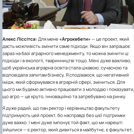
Алекс Ліссітса:
Для мене
«Агрокебети»
— це проект, який
дасть можливість змінити саме підходи. Якщо він запрацює
зараз на базі аграрного менеджменту, то можна змінити ці
підходи і в екології, тваринництві тощо. Мені дуже важливо,
щоб українська аграрна освіта стала цікавою, сучасною та
відповідала запитам бізнесу. Я сподіваюся, що негативний
імідж, який сформувався в аграрній сфері, зміниться. Для
цього ми будемо активно працювати з молоддю і показувати
що агро — це круто, інноваційно та затребувано на ринку.
Я дуже радий, що пан ректор і керівництво факультету
підтримують цей проект, бо насправді без цієї підтримки
дуже важко. І мені дуже імпонує той факт, що ми нарешті
зійшлися — є ректор, який дивиться в майбутнє, є факультет,