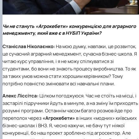
Чи не стануть «Агрокебети» конкуренцією для аграрного
менеджменту, який вже є в НУБіП України?
Станіслав Ніколаєнко:
На мою думку, навпаки, це розвиток,
це сучасний аграрний менеджмент, сучасна бізнес-школа. Я
читаю курс управління, і я не можу спілкуватися зі
студентами, бо вони не знають процесу виробництва. То як
за таких умов можна стати хорошим керівником? Тому
потрібно повністю змінювати всі навчальні плани.
Алекс Ліссітса:
Цілком погоджуюся. Час не стоїть на місці, і
застарілі підручники йдуть в минуле, а на зміну їм приходять
розумні програми. Останнім часом багато розмов йде про
переполох через
«Агрокебети»
в інших «модних» київських
бізнес-школах і ВНЗ. Я, чесно кажучи, не бачу тут ніякої
конкуренції, бо наш проект зроблено під агросектор. Але