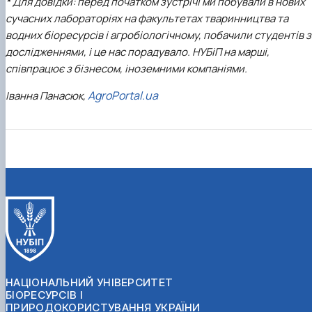
*
Для довідки: перед початком зустрічі ми побували в нових
сучасних лабораторіях на факультетах тваринництва та
водних біоресурсів і агробіологічному, побачили студентів з
дослідженнями, і це нас порадувало. НУБіП на марші,
співпрацює з бізнесом, іноземними компаніями.
AgroPortal.ua
Іванна Панасюк,
НАЦІОНАЛЬНИЙ УНІВЕРСИТЕТ
БІОРЕСУРСІВ І
ПРИРОДОКОРИСТУВАННЯ УКРАЇНИ