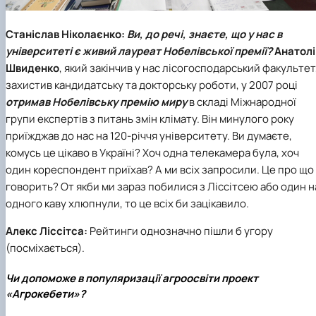
Станіслав Ніколаєнко:
Ви, до речі, знаєте, що у нас в
університеті є живий лауреат Нобелівської премії?
Анатолі
Швиденко
, який закінчив у нас лісогосподарський факультет
захистив кандидатську та докторську роботи, у 2007 році
отримав
Нобелівську премію миру
в складі Міжнародної
групи експертів з питань змін клімату. Він минулого року
приїжджав до нас на 120-річчя університету. Ви думаєте,
комусь це цікаво в Україні? Хоч одна телекамера була, хоч
один кореспондент приїхав? А ми всіх запросили. Це про що
говорить? От якби ми зараз побилися з Ліссітсею або один н
одного каву хлюпнули, то це всіх би зацікавило.
Алекс Ліссітса:
Рейтинги однозначно пішли б угору
(посміхається).
Чи допоможе в популяризації агроосвіти проект
«Агрокебети»?