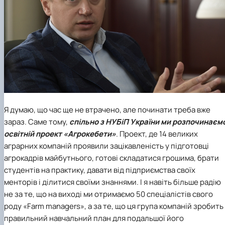
Я думаю, що час ще не втрачено, але починати треба вже
зараз. Саме тому,
спільно з
НУБіП України
ми розпочинаєм
освітній проект
«Агрокебети»
. Проект, де 14 великих
аграрних компаній проявили зацікавленість у підготовці
агрокадрів майбутнього, готові складатися грошима, брати
студентів на практику, давати від підприємства своїх
менторів і ділитися своїми знаннями. І я навіть більше радію
не за те, що на виході ми отримаємо 50 спеціалістів свого
роду «Farm managers», а за те, що ця група компаній зробить
правильний навчальний план для подальшої його