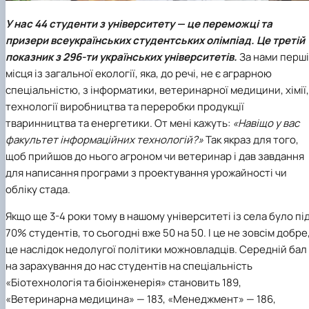
У нас 44 студенти з університету — це переможці та
призери всеукраїнських студентських олімпіад. Це третій
показник з 296-ти українських університетів.
За нами перші
місця із загальної екології, яка, до речі, не є аграрною
спеціальністю, з інформатики, ветеринарної медицини, хімії,
технології виробництва та переробки продукції
тваринництва та енергетики. От мені кажуть:
«Навіщо у вас
факультет інформаційних технологій
?»
Так якраз для того,
щоб прийшов до нього агроном чи ветеринар і дав завдання
для написання програми з проектування урожайності чи
обліку стада.
Якщо ще 3-4 роки тому в нашому університеті із села було пі
70% студентів, то сьогодні вже 50 на 50. І це не зовсім добре
це наслідок недолугої політики можновладців. Середній бал
на зарахування до нас студентів на
спеціальність
«Біотехнологія та біоінженерія»
становить 189,
«Ветеринарна медицина»
— 183,
«Менеджмент»
— 186,