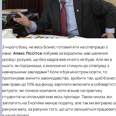
З іншого боку, не весь бізнес готовий йти на співпрацю з
нами.
Алекс Ліссітса
побував за кордоном, має шалений
досвід і розуміє, що без кадрів вже нічого не буде. Але які в
нього, як підприємця, є економічні стимули до співпраці з
навчальними закладами? Коли я був міністром освіти, то
пропонував змінити законодавство, зробити так, щоб бізнес
мав право до 10% від фонду зарплати включати в собівартіст
витрати, які понесе компанія, коли візьме на практику
студентів чи оплачуватиме якісь прилади. Таким чином, він
заплатить на 3 копійки менше податку, але так ми виграємо з
рахунок валу, за рахунок того, що діти залишаться працюват
в нашій Україні.