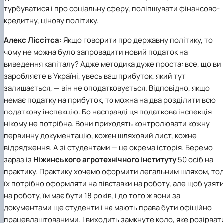
турбуватися і про соціальну сферу, поліпшувати фінансово-
кредитну, цінову політику.
Алекс Ліссітса:
Якщо говорити про державну політику, то
чому не можна було запровадити новий податок на
виведення капіталу? Адже методика дуже проста: все, що ви
заробляєте в Україні, увесь ваш прибуток, який тут
залишається, — він не оподатковується. Відповідно, якщо
немає податку на прибуток, то можна на два розділити всю
податкову інспекцію. Бо насправді ця податкова інспекція
нікому не потрібна. Вони приходять контролювати кожну
первинну документацію, кожен шляховий лист, кожне
відрядження. А зі студентами — це окрема історія. Беремо
зараз із
Ніжинського агротехнічного інституту
50 осіб на
практику. Практику хочемо оформити легальним шляхом, тод
їх потрібно оформляти на півставки на роботу, але щоб узят
на роботу, їм має бути 18 років, і до того ж вони за
документами ще студенти і не мають права бути офіційно
працевлаштованими. І виходить замкнуте коло, яке розірват