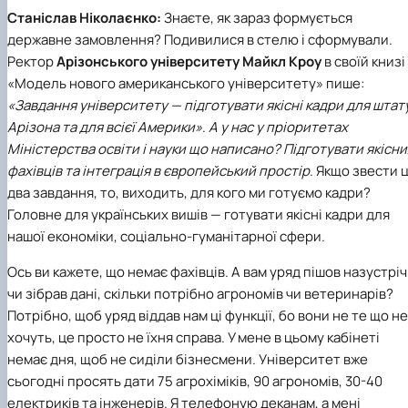
Станіслав Ніколаєнко:
Знаєте, як зараз формується
державне замовлення? Подивилися в стелю і сформували.
Ректор
Арізонського університету
Майкл Кроу
в своїй книзі
«Модель нового американського університету» пише:
«Завдання університету — підготувати якісні кадри для штат
Арізона та для всієї Америки»
.
А у нас у пріоритетах
Міністерства освіти і науки
що написано? Підготувати якісни
фахівців та інтеграція в європейський простір
. Якщо звести ц
два завдання, то, виходить, для кого ми готуємо кадри?
Головне для українських вишів — готувати якісні кадри для
нашої економіки, соціально-гуманітарної сфери.
Ось ви кажете, що немає фахівців. А вам уряд пішов назустріч
чи зібрав дані, скільки потрібно агрономів чи ветеринарів?
Потрібно, щоб уряд віддав нам ці функції, бо вони не те що не
хочуть, це просто не їхня справа. У мене в цьому кабінеті
немає дня, щоб не сиділи бізнесмени. Університет вже
сьогодні просять дати 75 агрохіміків, 90 агрономів, 30-40
електриків та інженерів. Я телефоную деканам, а мені