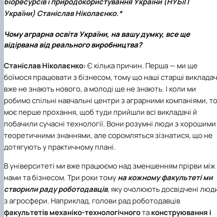
біоресурсів і природокористування України
(НУБіП
України) Станіслав Ніколаєнко.
*
Чому аграрна освіта України, на вашу думку, все ще
відірвана від реального виробництва?
Станіслав Ніколаєнко:
Є кілька причин. Перша — ми ще
боїмося працювати з бізнесом, тому що наші старші викладач
вже не знають нового, а молоді ще не знають. І коли ми
робимо спільні навчальні центри з аграрними компаніями, т
моє перше прохання, щоб туди прийшли всі викладачі й
побачили сучасні технології. Вони розумні люди з хорошими
теоретичними знаннями, але соромляться зізнатися, що не
дотягують у практичному плані.
В університеті ми вже працюємо над зменшенням прірви між
нами та бізнесом. Три роки тому
на кожному факультеті ми
створили раду роботодавців
, яку очолюють досвідчені люд
з агросфери. Наприклад, голови рад роботодавців
факультетів механіко-технологічного
та
конструювання і