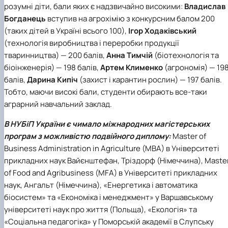
розумні діти, бали яких є надзвичайно високими:
Владислав
Богданець
вступив на агрохімію з конкурсним балом 200
(таких дітей в Україні всього 100),
Ігор Ходаківський
(технологія виробництва і переробки продукції
тваринництва) — 200 балів,
Анна Тимчій
(біотехнологія та
біоінженерія) — 198 балів,
Артем Клименко
(агрономія) — 19
балів,
Дарина Кипіч
(захист і карантин рослин) — 197 балів.
Тобто, маючи високі бали, студенти обирають все-таки
аграрний навчальний заклад.
В
НУБіП України
є чимало міжнародних магістерських
програм з можливістю подвійного диплому:
Master of
Business Administration in Agriculture (MBA) в Університеті
прикладних наук Вайєнштефан, Тріздорф (Німеччина), Maste
of Food and Agribusiness (MFA) в Університеті прикладних
наук, Ангальт (Німеччина), «Енергетика і автоматика
біосистем» та «Економіка і менеджмент» у Варшавському
університеті наук про життя (Польща), «Екологія» та
«Соціальна педагогіка» у Поморській академії в Слупську