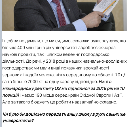
І щоб ви не думали, що ми сидимо, склавши руки, зауважу, що
більше 400 млн грн в рік університет заробляє як через
наукові проекти, так і шляхом ведення господарської
діяльності. До речі, у 2018 році в наших навчально-дослідних
господарствах ми мали вищі показники врожайності
зернових і надоїв молока, ніж у середньому по області: 70 ц/
га та більше 7000 кг на одну корову відповідно. Нині
в
міжнародному рейтингу QS ми піднялися за 2018 рік на 10
позицій
і маємо 190 місце серед країн Східної Європи і Азії.
Але за такого бюджету це робити надзвичайно складно.
Чи було би доцільно передати вищу школу в руки самих же
університетів?