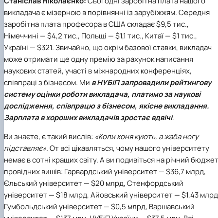
Станіслав Ніколаєнко:
Сьогодні заробітна плата нашого
викладача є мізерною в порівнянні із зарубіжжям. Середня
заробітна плата професора в США складає $9,5 тис.,
Німеччині — $4,2 тис., Польщі — $1,1 тиc., Китаї — $1 тис.,
Україні — $321. Звичайно, що окрім базової ставки, викладач
може отримати ще одну премію за рахунок написання
наукових статей, участі в міжнародних конференціях,
співпраці з бізнесом. Ми
в
НУБіП
запровадили рейтингову
систему оцінки роботи викладача, платимо за наукові
дослідження, співпрацю з бізнесом, якісне викладання.
Зарплата в хороших викладачів зростає вдвічі
.
Ви знаєте, є такий вислів:
«Коли коня кують, а жаба ногу
підставляє»
. От всі цікавляться, чому нашого університету
немає в сотні кращих світу. А ви подивіться на річний бюдже
провідних вишів: Гарвардський університет — $36,7 млрд,
Єльський університет — $20 млрд, Стенфордський
університет — $18 млрд, Айовський університет — $1,43 млрд
Гумбольдський університет — $0,5 млрд, Варшавський