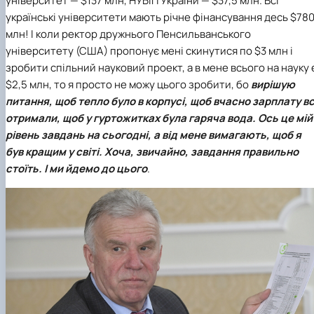
університет — $137 млн, НУБіП України — $37,5 млн. Всі
українські університети мають річне фінансування десь $78
млн! І коли ректор дружнього Пенсильванського
університету (США) пропонує мені скинутися по $3 млн і
зробити спільний науковий проект, а в мене всього на науку 
$2,5 млн, то я просто не можу цього зробити, бо
вирішую
питання, щоб тепло було в корпусі, щоб вчасно зарплату вс
отримали, щоб у гуртожитках була гаряча вода. Ось це мій
рівень завдань на сьогодні, а від мене вимагають, щоб я
був кращим у світі. Хоча, звичайно, завдання правильно
стоїть. І ми йдемо до цього
.