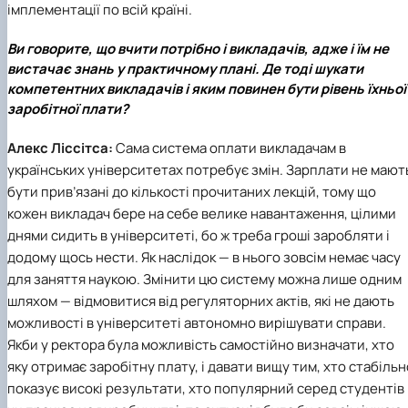
імплементації по всій країні.
Ви говорите, що вчити потрібно і викладачів, адже і їм не
вистачає знань у практичному плані. Де тоді шукати
компетентних викладачів і яким повинен бути рівень їхньої
заробітної плати?
Алекс Ліссітса:
Сама система оплати викладачам в
українських університетах потребує змін. Зарплати не мают
бути прив’язані до кількості прочитаних лекцій, тому що
кожен викладач бере на себе велике навантаження, цілими
днями сидить в університеті, бо ж треба гроші заробляти і
додому щось нести. Як наслідок — в нього зовсім немає часу
для заняття наукою. Змінити цю систему можна лише одним
шляхом — відмовитися від регуляторних актів, які не дають
можливості в університеті автономно вирішувати справи.
Якби у ректора була можливість самостійно визначати, хто
яку отримає заробітну плату, і давати вищу тим, хто стабільн
показує високі результати, хто популярний серед студентів