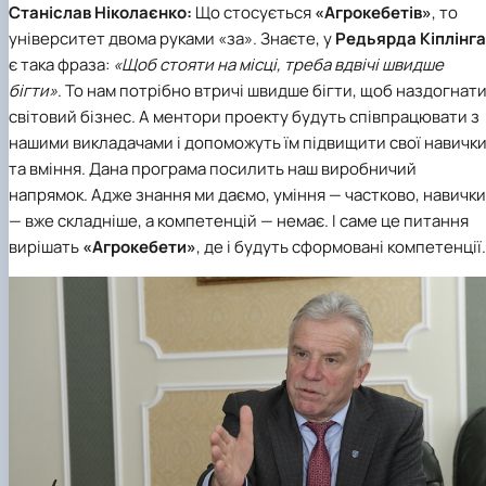
Станіслав Ніколаєнко:
Що стосується
«Агрокебетів»
, то
університет двома руками «за». Знаєте, у
Редьярда Кіплінга
є така фраза:
«Щоб стояти на місці, треба вдвічі швидше
бігти»
. То нам потрібно втричі швидше бігти, щоб наздогнат
світовий бізнес. А ментори проекту будуть співпрацювати з
нашими викладачами і допоможуть їм підвищити свої навичк
та вміння. Дана програма посилить наш виробничий
напрямок. Адже знання ми даємо, уміння — частково, навички
— вже складніше, а компетенцій — немає. І саме це питання
вирішать
«Агрокебети»
, де і будуть сформовані компетенції.