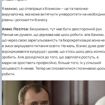
Я вважаю, що співпраця з бізнесом — це та палочка-
виручалочка, яка може витягнути університети на необхідни
рівень і допомогти бізнесу.
Алекс Ліссітса:
Безумовно, тут має бути двосторонній рух.
Раніше ми думали, що держава має щось робити, але бачимо,
що через свою зарегульованість та бюрократизацію вона не
в змозі вирішувати питання освіти. На жаль, бізнес дуже дов
відсиджувався в кукурудзі і думав, що хтось щось десь колис
зробить. Але досиділися до того, що зарплати ростуть, а
кадри не зростають професійно, більше того, їх у сільській
місцевості й немає. Тепер ми спохватилися і починаємо щос
робити.