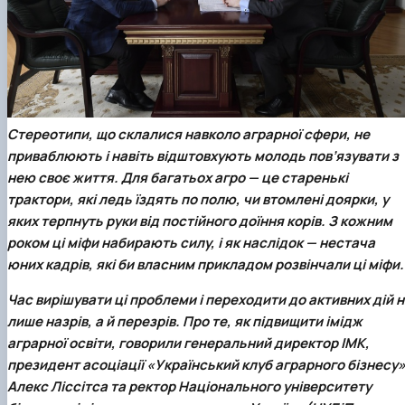
Іноземні мови
Їдальні та буфети
Центр вивчення мов
Психологічна підтримка
Біоетична комісія
Рада молодих вчених
Методичні рекомендації, пам'ятки
ЦКНО «Агропромисловий комплекс, лісове і
Доступ до публічної інформації
Наглядова рада
Історія університету
Працевлаштування
Студентські квитки
Інклюзивне середовище
Наукові видання
садово-паркове господарство, ветеринарна
Наукові школи
Форми документів
Державні закупівлі
Рада роботодавців
Видатні випускники та працівники
Наука для бізнесу
медицина»
Стартап школа НУБіП України
Патентно-ліцензійна діяльність
Досліднику та автору
Офіційна символіка
Благодійний фонд «Голосіївська ініціатива
Звіт ректора
Обладнання НУБіП України
Звіт про проведення НТЗ
Каталог наукових послуг
Антикорупційні заходи
2020»
Пам'яті захисників України
Наукові журнали НУБіП України
«SEB-2024»
Гендерна радниця
Почесні доктори і професори НУБіП України
Уповноважена особа з питань запобігання 
Наукові журнали НУБіП України (English)
«SEB-2025»
Контактна інформація
виявлення корупції
Пресслужба
Пам'ятка про проведення науково-технічни
Університетський кур'єр
Положення про антикорупційного
Стереотипи, що склалися навколо аграрної сфери, не
заходів
уповноваженого НУБіП України
Вибори ректора
приваблюють і навіть відштовхують молодь пов’язувати з
Порядок планування та організації
Програма розвитку університету «Голосіївсь
Національні нормативно-правові акти
нею своє життя. Для багатьох агро — це старенькі
проведення НТЗ
ініціатива – 2025»
Нормативно-правові акти НУБіП України
трактори, які ледь їздять по полю, чи втомлені доярки, у
Результати науково-технічних заходів
Інформаційні ресурси НАЗК
яких терпнуть руки від постійного доїння корів. З кожним
Монографії
Методичні роз’яснення НАЗК
Антикорупційні заходи
роком ці міфи набирають силу, і як наслідок — нестача
юних кадрів, які би власним прикладом розвінчали ці міфи.
Час вирішувати ці проблеми і переходити до активних дій 
лише назрів, а й перезрів. Про те, як підвищити імідж
аграрної освіти, говорили генеральний директор ІМК,
президент
асоціації «Український клуб аграрного бізнесу
Алекс Ліссітса та ректор
Національного університету