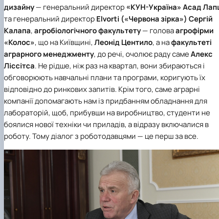
дизайну
— генеральний директор
«КУН-Україна»
Асад Лап
та генеральний директор
Elvorti
(«Червона зірка») Сергій
Калапа
,
агробіологічного факультету
— голова
агрофірми
«Колос»
, що на Київщині,
Леонід Центило
, а на
факультеті
аграрного менеджменту
, до речі, очолює раду саме
Алекс
Ліссітса
. Не рідше, ніж раз на квартал, вони збираються і
обговорюють навчальні плани та програми, коригують їх
відповідно до ринкових запитів. Крім того, саме аграрні
компанії допомагають нам із придбанням обладнання для
лабораторій, щоб, прибувши на виробництво, студенти не
боялися нової техніки чи приладів, а відразу включалися в
роботу. Тому діалог з роботодавцями — це перш за все.