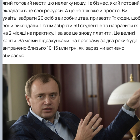
який готовий нести цю нелегку ношу, і є бізнес, який готовий
вкладати в це свої ресурси. А це не так вже й просто. Ви
уявіть: забрати 20 осіб з виробництва, привезти їх сюди, що
вони викладали. Потім забрати 50 студентів та направити їх
на 2 місяці на практику, і за все це знову платити. Це великі
кошти. За моїми підрахунками, на програму за два роки буде
витрачено близько 10-15 млн грн, які зараз ми активно
збираємо.