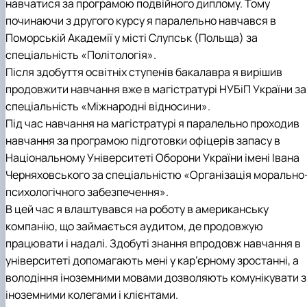
навчатися за програмою подвійного диплому. Тому
починаючи з другого курсу я паралельно навчався в
Поморській Академії у місті Слупськ (Польща) за
спеціальність «Політологія».
Після здобуття освітніх ступенів бакалавра я вирішив
продовжити навчання вже в магістратурі НУБіП України за
спеціальність «Міжнародні відносини».
Під час навчання на магістратурі я паралельно проходив
навчання за програмою підготовки офіцерів запасу в
Національному Університеті Оборони України імені Івана
Черняховського за спеціальністю «Організація морально
психологічного забезпечення».
В цей час я влаштувався на роботу в американську
компанію, що займається аудитом, де продовжую
працювати і надалі. Здобуті знання впродовж навчання в
університеті допомагають мені у кар’єрному зростанні, а
володіння іноземними мовами дозволяють комунікувати з
іноземними колегами і клієнтами.