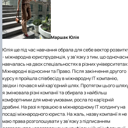
Іноземні мови
Їдальні та буфети
Центр вивчення мов
Психологічна підтримка
Біоетична комісія
Рада молодих вчених
Методичні рекомендації, пам'ятки
ЦКНО «Агропромисловий комплекс, лісове і
Доступ до публічної інформації
Наглядова рада
Історія університету
Працевлаштування
Студентські квитки
Інклюзивне середовище
Наукові видання
садово-паркове господарство, ветеринарна
Наукові школи
Форми документів
Державні закупівлі
Рада роботодавців
Видатні випускники та працівники
Наука для бізнесу
медицина»
Стартап школа НУБіП України
Патентно-ліцензійна діяльність
Досліднику та автору
Офіційна символіка
Благодійний фонд «Голосіївська ініціатива
Звіт ректора
Обладнання НУБіП України
Звіт про проведення НТЗ
Каталог наукових послуг
Антикорупційні заходи
2020»
Пам'яті захисників України
Наукові журнали НУБіП України
«SEB-2024»
Гендерна радниця
Почесні доктори і професори НУБіП України
Уповноважена особа з питань запобігання 
Наукові журнали НУБіП України (English)
«SEB-2025»
Контактна інформація
виявлення корупції
Пресслужба
Маршак Юлія
Пам'ятка про проведення науково-технічни
Університетський кур'єр
Положення про антикорупційного
заходів
уповноваженого НУБіП України
Вибори ректора
Юлія ще під час навчання обрала для себе вектор розвитк
Порядок планування та організації
Програма розвитку університету «Голосіївсь
Національні нормативно-правові акти
- міжнародна юриспруденція, у зв‘язку з тим, що одночасн
проведення НТЗ
ініціатива – 2025»
Нормативно-правові акти НУБіП України
навчалась на двох спеціальностях в різних університетах
Результати науково-технічних заходів
Інформаційні ресурси НАЗК
Монографії
Методичні роз’яснення НАЗК
Міжнародні відносини та Право. Після закінчення другого
Антикорупційні заходи
курсу я пройшла співбесіду в міжнародну ІТ компанію,
звідки і почався мій кар‘єрний шлях. Протягом цього шлях
я змінювала різні компанії та обирала з найбільш
комфортними для мене умовами, росла по кар’єрній
драбині. На разі я працюю в міжнародному ІТ холдингу на
посаді міжнародного юриста. На жаль, назву компанії я не
маю права розголошувати у зв‘язку з підписанням