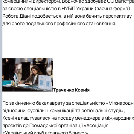
комерційним директором. Водночас здобуває ОС магістр
за своєю спеціальністю в НУБіП України (заочна форма).
Робота Діані подобається, в ній вона бачить перспективу
для свого подальшого професійного становлення.
Траченко Ксенія
По закінченню бакалаврату за спеціальністю «Міжнародн
відносини, суспільні комунікації та регіональні студії»,
Ксенія влаштувалася на посаду менеджера з міжнародних
проєктів до Громадської організації «Асоціація
«Український клуб аграрного бізнесу».