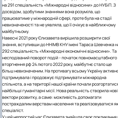
на 291 спеціальність «Міжнародні відносини» до НУБіП. З
досвідом, здобутими знаннями вона розуміла, що
працюватиме у міжнародній сфері, проте була на стадії
невизначеності та не уявляла, що її очікує в найближчому
майбутньому.
Навесні 2021 року Єлизавета вирішила розширити свої
знання, вступивши до ННІМВ КНУ імені Тараса Шевченка н
292 спеціальність «Міжнародні економічні відносини». Та
несподіваний поворот подій - початок повномасштабного
вторгнення рф 24 лютого 2022 року, майбутнє стало ще
більш невизначеним. На противагу всьому Україну активн
підтримувала і продовжує підтримувати міжнародна
спільнота, а на території нашої країни почали розгортатис
найбільші гуманітарні місії. Нова реальність створила нові
вектори розвитку, а саме: можливість допомагати
постраждалим верствам населення та реалізовуватися я
спеціаліст.
У цей непростий час Єлизавета знайшла своє покликання 