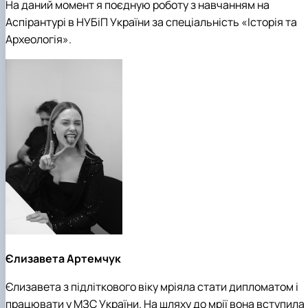
На даний момент я поєдную роботу з навчанням на
Аспірантурі в НУБіП України за спеціальність «Історія та
Археологія».
Єлизавета Артемчук
Єлизавета з підліткового віку мріяла стати дипломатом і
працювати у МЗС України. На шляху до мрії вона вступила