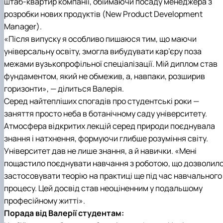
штаб-квартир компанії, обіймаючи посаду менеджера з
розробки нових продуктів (New Product Development
Manager).
«Після випуску я особливо пишаюся тим, що маючи
універсальну освіту, змогла вибудувати кар’єру поза
межами вузькопрофільної спеціалізації. Мій диплом став
фундаментом, який не обмежив, а, навпаки, розширив
горизонти», — ділиться Валерія.
Серед найтепліших спогадів про студентські роки —
заняття просто неба в ботанічному саду університету.
Атмосфера відкритих лекцій серед природи поєднувала
знання і натхнення, формуючи глибше розуміння світу.
Університет дав не лише знання, а й навички. «Мені
пощастило поєднувати навчання з роботою, що дозволил
застосовувати теорію на практиці ще під час навчального
процесу. Цей досвід став неоціненним у подальшому
професійному житті».
Порада від Валерії студентам: