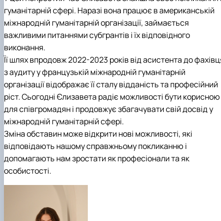
гуманітарній сфері. Наразі вона працює в американській
міжнародній гуманітарній організації, займається
важливими питаннями субгрантів і їх відповідного
виконання.
Її шлях впродовж 2022-2023 років від асистента до фахівц
з аудиту у французькій міжнародній гуманітарній
організації відображає її сталу відданість та професійний
ріст. Сьогодні Єлизавета радіє можливості бути корисною
для співгромадян і продовжує збагачувати свій досвід у
міжнародній гуманітарній сфері.
Зміна обставин може відкрити нові можливості, які
відповідають нашому справжньому покликанню і
допомагають нам зростати як професіонали та як
особистості.