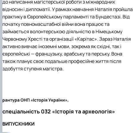
до написання магістерської роботи з міжнародних
відносин і дипломатії. У рамках навчання Наталія пройшла
практику в Європейському парламенті та Бундестазі. Від
початку повномасштабної війни вона працює та
займається волонтерською діяльністю в Німецькому
Червоному Хресті та організації «Карітас». Зараз Наталія
активно вивчає іноземні мови, зокрема як східні, так і
європейські — французьку, арабську та перську. Вона
також планує своє подальше професійне життя після
здобуття ступеня магістра.
рантура ОНП «Історія України»,
спеціальність 032 «Історія та археологія»
ВИПУСКНИКИ