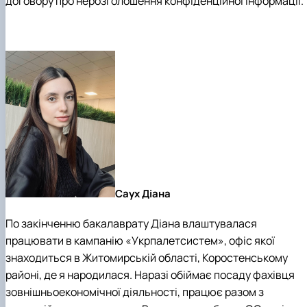
договору про нерозголошення конфіденційної інформації.
Саух Діана
По закінченню бакалаврату Діана влаштувалася
працювати в кампанію «Укрпалетсистем», офіс якої
знаходиться в Житомирській області, Коростенському
районі, де я народилася. Наразі обіймає посаду фахівця
зовнішньоекономічної діяльності, працює разом з