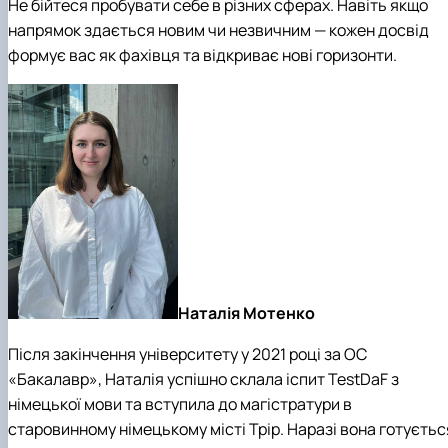
Не бійтеся пробувати себе в різних сферах. Навіть якщо
напрямок здається новим чи незвичним — кожен досвід
формує вас як фахівця та відкриває нові горизонти.
Наталія Мотенко
Після закінчення університету у 2021 році за ОС
«Бакалавр», Наталія успішно склала іспит TestDaF з
німецької мови та вступила до магістратури в
старовинному німецькому місті Трір. Наразі вона готуєтьс