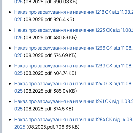
025
(08.2025.pdf, 390.08 КБ)
Іноземні мови
Їдальні та буфети
Центр вивчення мов
Психологічна підтримка
Біоетична комісія
Рада молодих вчених
Методичні рекомендації, пам'ятки
ЦКНО «Агропромисловий комплекс, лісове і
Доступ до публічної інформації
Наглядова рада
Історія університету
Працевлаштування
Студентські квитки
Інклюзивне середовище
Наукові видання
садово-паркове господарство, ветеринарна
Наукові школи
Форми документів
Державні закупівлі
Рада роботодавців
Видатні випускники та працівники
Наказ про зарахування на навчання 1218 СК від 11.08.
Наука для бізнесу
медицина»
Стартап школа НУБіП України
Патентно-ліцензійна діяльність
Досліднику та автору
Офіційна символіка
Благодійний фонд «Голосіївська ініціатива
Звіт ректора
025
(08.2025.pdf, 826.4 КБ)
Обладнання НУБіП України
Звіт про проведення НТЗ
Каталог наукових послуг
Антикорупційні заходи
2020»
Пам'яті захисників України
Наукові журнали НУБіП України
«SEB-2024»
Гендерна радниця
Почесні доктори і професори НУБіП України
Уповноважена особа з питань запобігання 
Наказ про зарахування на навчання 1223 СК від 11.08.
Наукові журнали НУБіП України (English)
«SEB-2025»
Контактна інформація
виявлення корупції
Пресслужба
025
(08.2025.pdf, 480.83 КБ)
Пам'ятка про проведення науково-технічни
Університетський кур'єр
Положення про антикорупційного
Наказ про зарахування на навчання 1236 СК від 11.08.
заходів
уповноваженого НУБіП України
Вибори ректора
Порядок планування та організації
Програма розвитку університету «Голосіївсь
Національні нормативно-правові акти
025
(08.2025.pdf, 374.69 КБ)
проведення НТЗ
ініціатива – 2025»
Нормативно-правові акти НУБіП України
Наказ про зарахування на навчання 1239 СК від 11.08.
Результати науково-технічних заходів
Інформаційні ресурси НАЗК
025
(08.2025.pdf, 404.74 КБ)
Монографії
Методичні роз’яснення НАЗК
Антикорупційні заходи
Наказ про зарахування на навчання 1240 СК від 11.08.
025
(08.2025.pdf, 385.04 КБ)
Наказ про зарахування на навчання 1241 СК від 11.08.
025
(08.2025.pdf, 374.5 КБ)
Наказ про зарахування на навчання 1284 СК від 14.08
2025
(08.2025.pdf, 706.35 КБ)