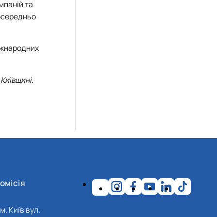
мпаній та
посередньо
міжнародних
 Київщині.
омісія
м. Київ вул.