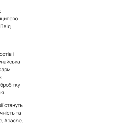
х
инципово
ї від
ртів і
Дунайська
уфарм
ж
обробітку
ня.
ії стануть
чність та
e, Apache,