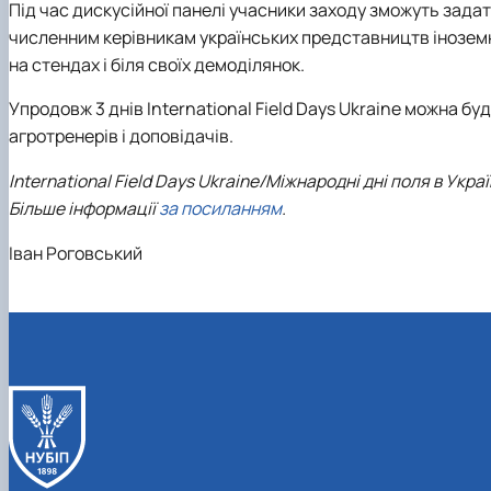
Під час дискусійної панелі учасники заходу зможуть зада
численним керівникам українських представництв іноземн
на стендах і біля своїх демоділянок.
Упродовж 3 днів International Field Days Ukraine можна бу
агротренерів і доповідачів.
International Field Days Ukraine/Міжнародні дні поля в Укр
Більше інформації
за посиланням
.
Іван Роговський