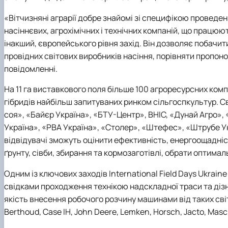
«Вітчизняні аграрії добре знайомі зі специфікою проведен
насіннєвих, агрохімічних і технічних компаній, що працюют
інакший, європейського рівня захід. Він дозволяє побачити 
провідних світових виробників насіння, порівняти пропоно
повідомленні.
На 11 га виставкового поля більше 100 агроресурсних комп
гібридів найбільш запитуваних ринком сільгоспкультур. С
соя», «Байєр Україна», «БТУ-Центр», ВНІС, «Дунай Агро»,
Україна», «РВА Україна», «Столер», «Штефес», «Штрубе Ук
відвідувачі зможуть оцінити ефективність, енергоощадніст
ґрунту, сівби, збирання та кормозаготівлі, обрати оптима
Одним із ключових заходів International Field Days Ukrain
свідками проходження технікою надскладної траси та дізн
якість внесення робочого розчину машинами від таких сві
Berthoud, Case IH, John Deere, Lemken, Horsch, Jacto, Mas