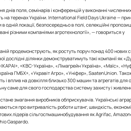
ня днів поля, семінарів і конференцій у виконанні численни
ь на теренах України. International Field Days Ukraine — пр
в одній локації, безпосередньо в полі, селекційні пропозиці
вані різними компаніями агротехнології», — говориться у
аній продемонструють, як ростуть поруч понад 400 нових со
вої дослідні ділянки демонструватимуть такі компанії як «
 «ІКАРАІ», «КВС-Україна», «Лімагрейн Україна», «Маїс», «Н
раїна ГМБХ», «Укравіт Агро», «Уніфер», SaatenUnion. Тако
ь і вплив на довкілля близько 300 машин та агрегатів для 
льну саме для свого господарства систему захисту і живлен
e стане змагання виробників обприскувачів. Українські аграр
аються про витривалість роботи штанг, швидкість, економі
тових лідерів сільгоспмашинобудування як Agrifac, Amazon
chio Gaspardo.