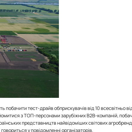
уть побачити тест-драйв обприскувачів від 10 всесвітньо в
айомитися з ТОП-персонами зарубіжних B2B-компаній, поба
країнських представництв найвідоміших світових агробренд
 говориться у повідомленні організаторів.