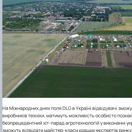
На Міжнародних днях поля DLG в Україні відвідувачі змож
виробників техніки, матимуть можливість особисто позн
безпрецедентний хіт-парад агротехнологій у виконанні у
зможуть відвідати майстер-класи кращих експертів ринку,