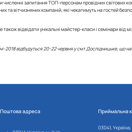
ти численні запитання ТОП-персонам провідних світових ко
их та вітчизняних компаній, які чекатимуть на гостей без
де також відвідати унікальні майстер-класи і семінари від 
аїні-2018 відбудуться 20-22 червня у смт Дослідницьке, що на
Поштова адреса
Приймальна к
03041, Україна, 