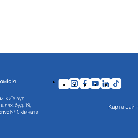
омісія
м. Київ вул.
шлях, буд. 19,
Карта сайт
пус № 1, кімната