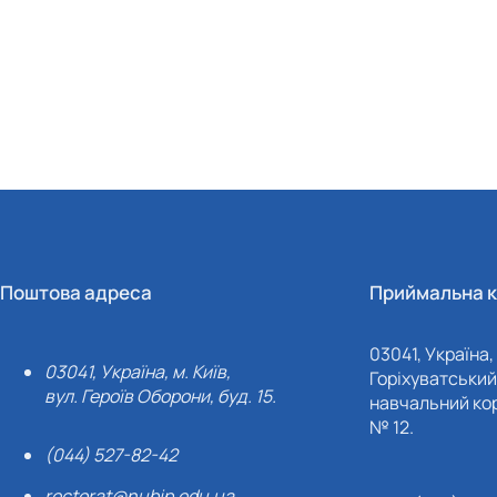
Поштова адреса
Приймальна к
03041, Україна, 
03041, Україна, м. Київ,
Горіхуватський 
вул. Героїв Оборони, буд. 15.
навчальний кор
№ 12.
(044) 527-82-42
rectorat@nubip.edu.ua