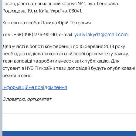
господарства, навчальний корпус № 1, вул. Генерала
Родімцева, 19, м. Київ, Україна, 03041.
Контактна особа:
Лакида Юрій Петрович
yuriy.lakyda@gmail.com
тел.
: +38(098)
276
-9
0
-
90
, e-mail:
.
Для участі в роботі конференції до 15 березня 2018 року
необхідно надіслати контактній особі оргкомітету заявку,
тези доповіді та зробити внесок за їх публікацію. Для
студентів НУБіП України тези доповідей будуть опубліковані
безкоштовно.
Інформаційне повідомлення
З повагою, оргкомітет