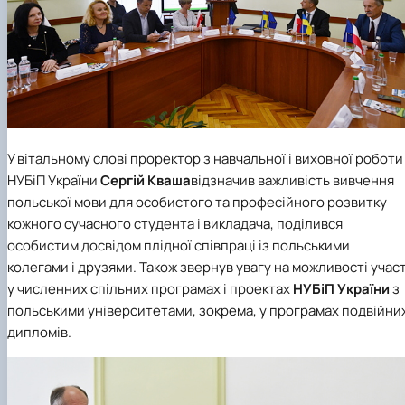
У вітальному слові проректор з навчальної і виховної роботи
НУБіП України
Сергій Кваша
відзначив важливість вивчення
польської мови для особистого та професійного розвитку
кожного сучасного студента і викладача, поділився
особистим досвідом плідної співпраці із польськими
колегами і друзями. Також звернув увагу на можливості участ
у численних спільних програмах і проектах
НУБіП України
з
польськими університетами, зокрема, у програмах подвійни
дипломів.