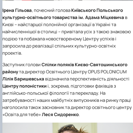
Ірена Гільова
, почесний голова
Київського Польського
культурно-освітнього товариства ім. Адама Міцкевича
в
Києві – найстаршої полонійної організації в Україні та
найчисленнішої в столиці – привітала усіх з такою знаковою
подією та побажала новоствореному Центру успіхів і
запросила до реалізації спільних культурно-освітніх
проектів.
Заступник голови
Спілки поляків Києво-Святошинського
району
та директор Освітнього Центру OPUS POLONICUM
Лілія Баришевська
відзначила перспективність діяльності
Центру полоністики
і, зокрема, підготовки фахівців з
англійсько-польської філології та перекладу. На
затребуваності наших майбутніх випускників на ринку праці
наголосила також засновник та директор
освітнього центру
«Освіта для тебе»
Леся Сидоренко
.