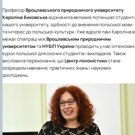
Професор
Вроцлавського природничого університету
Кароліна Биковська
відзначила великий потенціал студенті
нашого університету, здібності до вивчення польської мови
та інтерес до польської культури. Уже вдруге пані Кароліна в
межах співпраці між
Вроцлавським природничим
університетом
та
НУБіП України
проводить у нас інтенсивні
курси польської для охочих студентів і викладачів. Також
висловила переконання, що
Центр полоністики
стане
осередком навчання, практичних знань і наукових
досліджень.