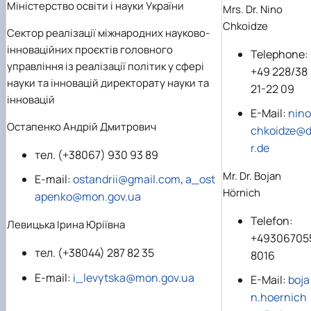
Міністерство освіти і науки України
Mrs. Dr. Nino
Chkoidze
Сектор реалізації міжнародних науково-
інноваційних проєктів головного
Telephone:
управління із реалізації політик у сфері
+49 228/38
науки та інновацій директорату науки та
21-22 09
інновацій
E-Mail:
nino
Остапенко Андрій Дмитрович
chkoidze@d
r.de
тел. (+38067) 930 93 89
Mr. Dr. Bojan
E-mail:
ostandrii@gmail.com
,
a_ost
Hörnich
apenko@mon.gov.ua
Telefon:
Левицька Ірина Юріївна
+49306705
тел. (+38044) 287 82 35
8016
E-mail:
i_levytska@mon.gov.ua
E-Mail:
boja
n.hoernich