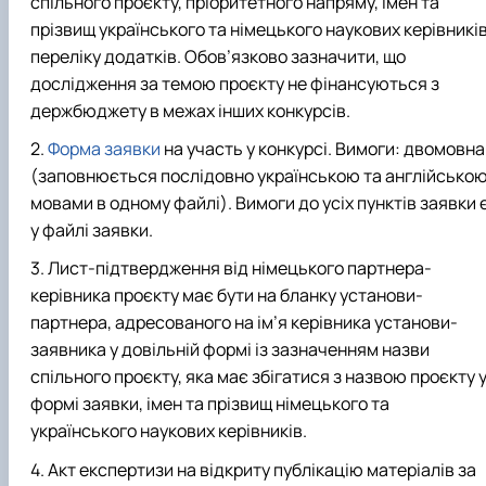
спільного проєкту, пріоритетного напряму, імен та
прізвищ українського та німецького наукових керівників
переліку додатків. Обов’язково зазначити, що
дослідження за темою проєкту не фінансуються з
держбюджету в межах інших конкурсів.
Форма заявки
на участь у конкурсі. Вимоги: двомовна
(заповнюється послідовно українською та англійсько
мовами в одному файлі). Вимоги до усіх пунктів заявки 
у файлі заявки.
Лист-підтвердження від німецького партнера-
керівника проєкту має бути на бланку установи-
партнера, адресованого на ім’я керівника установи-
заявника у довільній формі із зазначенням назви
спільного проєкту, яка має збігатися з назвою проєкту 
формі заявки, імен та прізвищ німецького та
українського наукових керівників.
Акт експертизи на відкриту публікацію матеріалів за