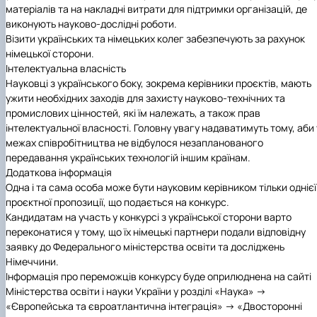
матеріалів та на накладні витрати для підтримки організацій, де
виконують науково-дослідні роботи.
Візити українських та німецьких колег забезпечують за рахунок
німецької сторони.
Інтелектуальна власність
Науковці з українського боку, зокрема керівники проєктів, мають
ужити необхідних заходів для захисту науково-технічних та
промислових цінностей, які їм належать, а також прав
інтелектуальної власності. Головну увагу надаватимуть тому, аби 
межах співробітництва не відбулося незапланованого
передавання українських технологій іншим країнам.
Додаткова інформація
Одна і та сама особа може бути науковим керівником тільки однієї
проєктної пропозиції, що подається на конкурс.
Кандидатам на участь у конкурсі з української сторони варто
переконатися у тому, що їх німецькі партнери подали відповідну
заявку до Федерального міністерства освіти та досліджень
Німеччини.
Інформація про переможців конкурсу буде оприлюднена на сайті
Міністерства освіти і науки України у розділі «Наука» →
«Європейська та євроатлантична інтеграція» → «Двосторонні