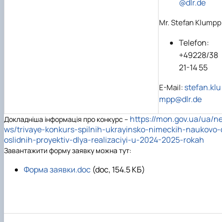
@dlr.de
Mr. Stefan Klumpp
Telefon:
+49228/38
21-14 55
stefan.klu
E-Mail:
mpp@dlr.de
https://mon.gov.ua/ua/n
Докладніша інформація про конкурс –
ws/trivaye-konkurs-spilnih-ukrayinsko-nimeckih-naukovo-
oslidnih-proyektiv-dlya-realizaciyi-u-2024-2025-rokah
Завантажити форму заявку можна тут:
Форма заявки.doc
(doc, 154.5 КБ)