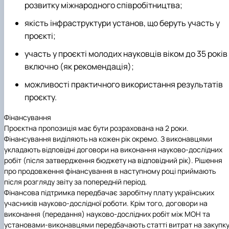
розвитку міжнародного співробітництва;
якість інфраструктури установ, що беруть участь у
проєкті;
участь у проєкті молодих науковців віком до 35 років
включно (як рекомендація);
можливості практичного використання результатів
проєкту.
Фінансування
Проєктна пропозиція має бути розрахована на 2 роки.
Фінансування виділяють на кожен рік окремо. З виконавцями
укладають відповідні договори на виконання науково-дослідних
робіт (після затвердження бюджету на відповідний рік). Рішення
про продовження фінансування в наступному році приймають
після розгляду звіту за попередній період.
Фінансова підтримка передбачає заробітну плату українських
учасників науково-дослідної роботи. Крім того, договори на
виконання (передання) науково-дослідних робіт між МОН та
установами-виконавцями передбачають статті витрат на закупк