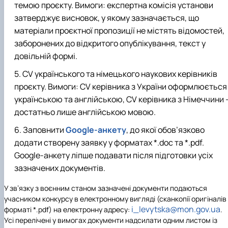
темою проєкту. Вимоги: експертна комісія установи
затверджує висновок, у якому зазначається, що
матеріали проєктної пропозиції не містять відомостей,
заборонених до відкритого опублікування, текст у
довільній формі.
CV українського та німецького наукових керівників
проєкту. Вимоги: CV керівника з України оформлюється
українською та англійською, CV керівника з Німеччини 
достатньо лише англійською мовою.
Заповнити
Google-анкету
, до якої обов’язково
додати створену заявку у форматах *.doc та *.pdf.
Google-анкету ліпше подавати після підготовки усіх
зазначених документів.
У зв’язку з воєнним станом зазначені документи подаються
учасником конкурсу в електронному вигляді (сканкопії оригіналів
i_levytska@mon.gov.ua
форматі *.pdf) на електронну адресу:
.
Усі перелічені у вимогах документи надсилати одним листом із