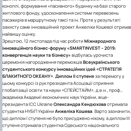
коноплі, формування «пасивного» будинку на базі старого
житлового фонду, удосконалення системи перевезень
пасажирів в маршрутному таксі та ін. Проте у результаті
захисту саме інноваційний проект Анжеліки Кошевої отрима
найвищу оцінку.
Зрештою, 12 листопада під час роботи
Міжнародного
інноваційного бізнес-форуму «SMARTINVEST – 2019:
конвергенція науки та бізнесу»
відбулась урочиста
церемонія нагородження переможців
Всеукраїнського
студентського конкурсу інноваційних ідей «СТРАТЕГІЯ
БЛАКИТНОГО ОКЕАНУ»
.
Диплом ІІ ступеня
за перемогу у
цьому конкурсі із рук президента Асоціації сприяння
глобалізації освіти та науки «СПЕЙСТАЙМ», д.е.н., проф.,
академіка Академії економічних наук України, віце-
президента ICC Ukraine
Олександра Кендюхова
отримала
студентка НУБіП України
Анжеліка Кошева
. Варто зазначити,
що диплом І ступеня не було присуджено нікому, а диплом ІІІ
ступеня отримала студентка Одеського національного