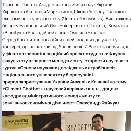
Торгової Палати, Академія економічних наук України,
Українська Асоціація Маркетингу, Школа бізнесу Празького
економічного університету (Чеська Республіка), Вища школа
бізнесу Національний Луіс Університет (Польща), Компанія
«Bionity» та Благодійний фонд «Омріяна Україна».
Серед багатьох інноваційних ідей, поданих до участі у
конкурсі, організатори відібрали лише 7. Варто зазначити, щ
у фінал потрапив інноваційний проект студентки 4 курсу
факультету аграрного менеджменту, старости наукового
гуртка «Основи наукових досліджень в агробізнесі»
Національного університету біоресурсів і
природокористування України Анжеліки Кошевої на тему
«Climeat Chatbot» (науковий керівник: к.е.н., доцент
кафедри адміністративного менеджменту та
зовнішньоекономічної діяльності Олександр Файчук).