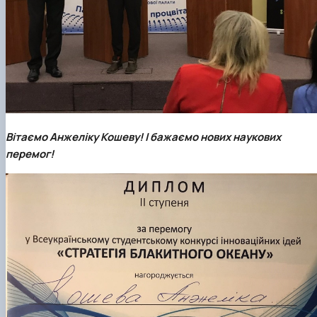
Вітаємо Анжеліку Кошеву! І бажаємо нових наукових
перемог!