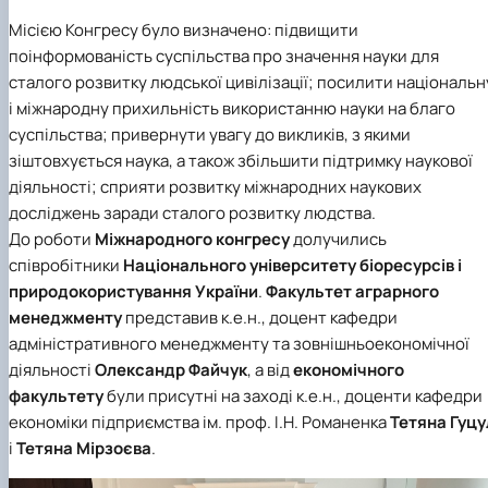
Іноземні мови
Їдальні та буфети
Центр вивчення мов
Психологічна підтримка
Біоетична комісія
Рада молодих вчених
Методичні рекомендації, пам'ятки
ЦКНО «Агропромисловий комплекс, лісове і
Доступ до публічної інформації
Наглядова рада
Історія університету
Місією Конгресу було визначено: підвищити
Працевлаштування
Студентські квитки
Інклюзивне середовище
Наукові видання
садово-паркове господарство, ветеринарна
Наукові школи
Форми документів
Державні закупівлі
Рада роботодавців
Видатні випускники та працівники
поінформованість суспільства про значення науки для
Наука для бізнесу
медицина»
Стартап школа НУБіП України
Патентно-ліцензійна діяльність
Досліднику та автору
Офіційна символіка
Благодійний фонд «Голосіївська ініціатива
Звіт ректора
сталого розвитку людської цивілізації; посилити національн
Обладнання НУБіП України
Звіт про проведення НТЗ
Каталог наукових послуг
Антикорупційні заходи
2020»
Пам'яті захисників України
Наукові журнали НУБіП України
«SEB-2024»
і міжнародну прихильність використанню науки на благо
Гендерна радниця
Почесні доктори і професори НУБіП України
Уповноважена особа з питань запобігання 
Наукові журнали НУБіП України (English)
«SEB-2025»
Контактна інформація
виявлення корупції
Пресслужба
суспільства; привернути увагу до викликів, з якими
Пам'ятка про проведення науково-технічни
Університетський кур'єр
Положення про антикорупційного
зіштовхується наука, а також збільшити підтримку наукової
заходів
уповноваженого НУБіП України
Вибори ректора
діяльності; сприяти розвитку міжнародних наукових
Порядок планування та організації
Програма розвитку університету «Голосіївсь
Національні нормативно-правові акти
досліджень заради сталого розвитку людства.
проведення НТЗ
ініціатива – 2025»
Нормативно-правові акти НУБіП України
До роботи
Міжнародного конгресу
долучились
Результати науково-технічних заходів
Інформаційні ресурси НАЗК
співробітники
Національного університету біоресурсів і
Монографії
Методичні роз’яснення НАЗК
природокористування України
.
Факультет аграрного
Антикорупційні заходи
менеджменту
представив к.е.н., доцент кафедри
адміністративного менеджменту та зовнішньоекономічної
діяльності
Олександр Файчук
, а від
економічного
факультету
були присутні на заході к.е.н., доценти кафедри
економіки підприємства ім. проф. І.Н. Романенка
Тетяна Гуцу
і
Тетяна Мірзоєва
.