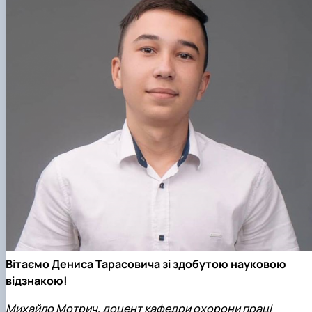
Вітаємо Дениса Тарасовича зі здобутою науковою
відзнакою!
Михайло Мотрич, доцент кафедри охорони праці