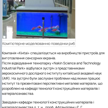
Комп'ютерне моделюванню поведінки риб
Компанія «Kінtаi» спеціалізується на виробництві пристроїв для
виготовлення сенсорних екранів.
Після відвідування технопарку «Nakin Science and Technology
Industrial Park» відбулася зустріч з представниками
аерокосмічного дослідного інституту китайської академії наук
(AIR). На зустрічі були заслухані проблеми над якими працює
інститут та презентовані перспективні металеві матеріали, що
розроблені на кафедрі технології конструкційних матеріалів і
матеріалознавства.
Завідувач кафедри технології конструкційних матеріалів і
матеріалознавства д. т. н., проф. Афтанділянц Є. Г.