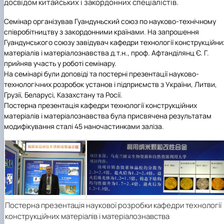
досвідом китайських і закордонних спеціалістів.
Іноземні мови
Їдальні та буфети
Центр вивчення мов
Психологічна підтримка
Біоетична комісія
Рада молодих вчених
Методичні рекомендації, пам'ятки
ЦКНО «Агропромисловий комплекс, лісове і
Доступ до публічної інформації
Наглядова рада
Історія університету
Працевлаштування
Студентські квитки
Інклюзивне середовище
Наукові видання
садово-паркове господарство, ветеринарна
Наукові школи
Форми документів
Державні закупівлі
Рада роботодавців
Видатні випускники та працівники
Семінар організував Гуандуньский союз по науково-технічному
Наука для бізнесу
медицина»
Стартап школа НУБіП України
Патентно-ліцензійна діяльність
Досліднику та автору
Офіційна символіка
Благодійний фонд «Голосіївська ініціатива
Звіт ректора
співробітництву з закордонними країнами. На запрошення
Обладнання НУБіП України
Звіт про проведення НТЗ
Каталог наукових послуг
Антикорупційні заходи
2020»
Пам'яті захисників України
Гуандунського союзу завідувач кафедри технології конструкційни
Наукові журнали НУБіП України
«SEB-2024»
Гендерна радниця
Почесні доктори і професори НУБіП України
Уповноважена особа з питань запобігання 
матеріалів і матеріалознавства д.т.н., проф. Афтанділянц Є. Г.
Наукові журнали НУБіП України (English)
«SEB-2025»
Контактна інформація
виявлення корупції
Пресслужба
прийняв участь у роботі семінару.
Пам'ятка про проведення науково-технічни
Університетський кур'єр
Положення про антикорупційного
На семінарі були доповіді та постерні презентації науково-
заходів
уповноваженого НУБіП України
Вибори ректора
технологічних розробок установ і підприємств з України, Литви,
Порядок планування та організації
Програма розвитку університету «Голосіївсь
Національні нормативно-правові акти
Грузії, Беларусі, Казахстану та Росії.
проведення НТЗ
ініціатива – 2025»
Нормативно-правові акти НУБіП України
Постерна презентація кафедри технології конструкційних
Результати науково-технічних заходів
Інформаційні ресурси НАЗК
матеріалів і матеріалознавства була присвячена результатам
Монографії
Методичні роз’яснення НАЗК
модифікування сталі 45 наночастинками заліза.
Антикорупційні заходи
Постерна презентація наукової розробки кафедри технології
конструкційних матеріалів і матеріалознавства