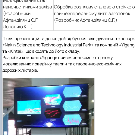
Модифікування сталі
наночастинками заліза
Обробка розплаву сталевою стрічкою
(Розробники
при безперервному литті заготовок
Афтанділянц Є.Г.,
(Розробник Афтанділянц Є.Г.)
Лопатько К.Г.)
Після презентацій та доповідей відбулося відвідування технопарк
«Nakin Science and Technology Industrial Park» та компаній «Yigang
та «Kintai», що входять до його складу.
Розробки компанії «Yigang» присвячені комп'ютерному
моделюванню поведінку тварин та створенню економічних
дорожніх ліхтарів.