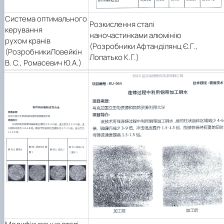
Система оптимального
Розкислення сталі
керування
наночастинками алюмінію
рухом кранів
(Розробники Афтанділянц Є.Г.,
(
Розробники
Ловейкін
Лопатько К.Г.)
В. С., Ромасевич Ю.А.)