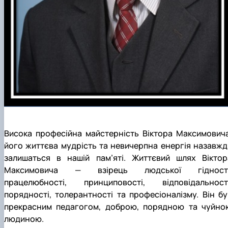
Висока професійна майстерність Віктора Максимовича
його життєва мудрість та невичерпна енергія назавжд
залишаться в нашій пам’яті. Життєвий шлях Віктор
Максимовича
—
взірець людської гідності
працелюбності, принциповості, відповідальності
порядності, толерантності та професіоналізму. Він бу
прекрасним педагогом, доброю, порядною та чуйно
людиною.