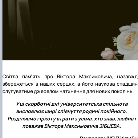
Світла пам'ять про Віктора Максимовича, назавжд
збережеться в наших серцях, а його наукова спадщин
слугуватиме джерелом натхнення для нових поколінь.
У ці скорботні дні університетська спільнота
висловлює щирі співчуття родині покійного.
Розділяємо гіркоту втрати з усіма, хто знав, любив і
поважав Віктора Максимовича ЗІБЦЕВА.