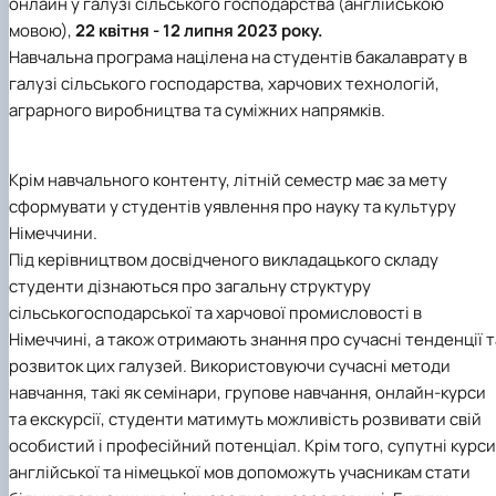
онлайн у галузі сільського господарства (англійською
Іноземні мови
Їдальні та буфети
Центр вивчення мов
Психологічна підтримка
Біоетична комісія
Рада молодих вчених
Методичні рекомендації, пам'ятки
ЦКНО «Агропромисловий комплекс, лісове і
Доступ до публічної інформації
Наглядова рада
Історія університету
мовою),
22 квітня - 12 липня 2023 року.
Працевлаштування
Студентські квитки
Інклюзивне середовище
Наукові видання
садово-паркове господарство, ветеринарна
Наукові школи
Форми документів
Державні закупівлі
Рада роботодавців
Видатні випускники та працівники
Навчальна програма націлена на студентів бакалаврату в
Наука для бізнесу
медицина»
Стартап школа НУБіП України
Патентно-ліцензійна діяльність
Досліднику та автору
Офіційна символіка
Благодійний фонд «Голосіївська ініціатива
Звіт ректора
галузі сільського господарства, харчових технологій,
Обладнання НУБіП України
Звіт про проведення НТЗ
Каталог наукових послуг
Антикорупційні заходи
2020»
Пам'яті захисників України
Наукові журнали НУБіП України
«SEB-2024»
аграрного виробництва та суміжних напрямків.
Гендерна радниця
Почесні доктори і професори НУБіП України
Уповноважена особа з питань запобігання 
Наукові журнали НУБіП України (English)
«SEB-2025»
Контактна інформація
виявлення корупції
Пресслужба
Пам'ятка про проведення науково-технічни
Університетський кур'єр
Положення про антикорупційного
заходів
Крім навчального контенту, літній семестр має за мету
уповноваженого НУБіП України
Вибори ректора
Порядок планування та організації
Програма розвитку університету «Голосіївсь
Національні нормативно-правові акти
сформувати у студентів уявлення про науку та культуру
проведення НТЗ
ініціатива – 2025»
Нормативно-правові акти НУБіП України
Німеччини.
Результати науково-технічних заходів
Інформаційні ресурси НАЗК
Під керівництвом досвідченого викладацького складу
Монографії
Методичні роз’яснення НАЗК
студенти дізнаються про загальну структуру
Антикорупційні заходи
сільськогосподарської та харчової промисловості в
Німеччині, а також отримають знання про сучасні тенденції т
розвиток цих галузей. Використовуючи сучасні методи
навчання, такі як семінари, групове навчання, онлайн-курси
та екскурсії, студенти матимуть можливість розвивати свій
особистий і професійний потенціал. Крім того, супутні курси
англійської та німецької мов допоможуть учасникам стати