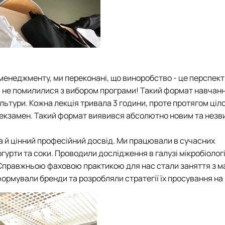
менеджменту, ми переконані, що виноробство - це перспек
всім не помилилися з вибором програми! Такий формат навчан
культури. Кожна лекція тривала 3 години, проте протягом ціл
ли екзамен. Такий формат виявився абсолютно новим та незв
 а й цінний професійний досвід. Ми працювали в сучасних
гурти та соки. Проводили дослідження в галузі мікробіологі
 Справжньою фаховою практикою для нас стали заняття з м
ормували бренди та розробляли стратегії їх просування на 