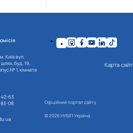
омісія
м. Київ вул.
шлях, буд. 19,
Карта сайт
пус № 1, кімната
-42-63
Офіційний портал сайту
-83-08
© 2026 НУБІП Україна
du.ua