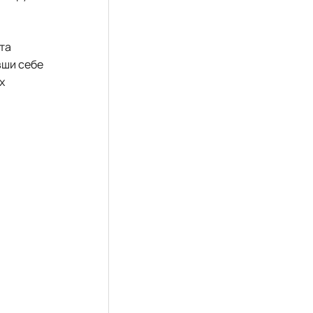
 та
вши себе
х