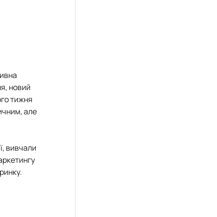
тивна
ня, новий
ого тижня
ичним, але
ї, вивчали
аркетингу
ринку.