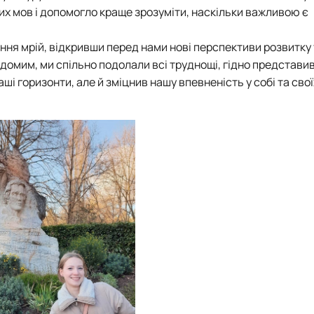
их мов і допомогло краще зрозуміти, наскільки важливою є
ення мрій, відкривши перед нами нові перспективи розвитку
домим, ми спільно подолали всі труднощі, гідно представи
ші горизонти, але й зміцнив нашу впевненість у собі та свої