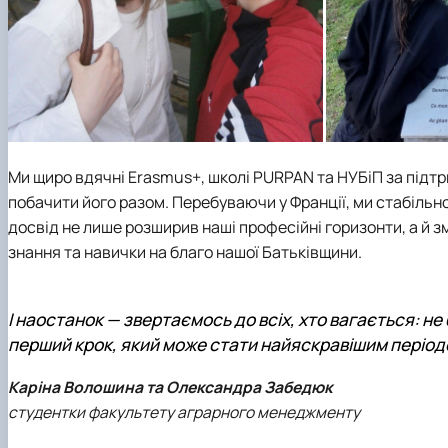
Ми щиро вдячні Erasmus+, школі PURPAN та НУБіП за підтри
побачити його разом. Перебуваючи у Франції, ми стабільн
досвід не лише розширив наші професійні горизонти, а й 
знання та навички на благо нашої Батьківщини.
І наостанок — звертаємось до всіх, хто вагається: н
перший крок, який може стати найяскравішим період
Каріна Волошина та Олександра Забедюк
студентки факультету аграрного менеджменту