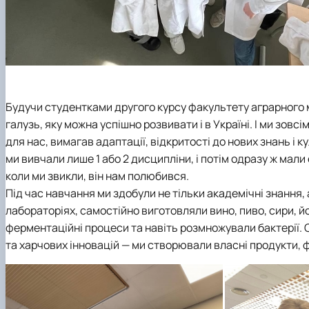
Будучи студентками другого курсу факультету аграрного 
галузь, яку можна успішно розвивати і в Україні. І ми зо
для нас, вимагав адаптації, відкритості до нових знань і 
ми вивчали лише 1 або 2 дисципліни, і потім одразу ж ма
коли ми звикли, він нам полюбився.
Під час навчання ми здобули не тільки академічні знання,
лабораторіях, самостійно виготовляли вино, пиво, сири, йо
ферментаційні процеси та навіть розмножували бактерії.
та харчових інновацій — ми створювали власні продукти, ф