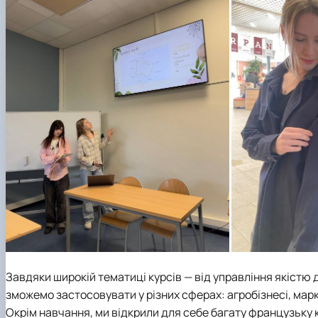
Завдяки широкій тематиці курсів — від управління якістю 
зможемо застосовувати у різних сферах: агробізнесі, марк
Окрім навчання, ми відкрили для себе багату французьку к