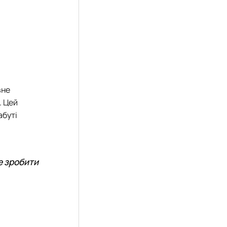
вне
. Цей
абуті
е зробити