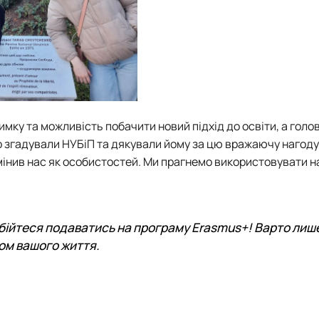
мку та можливість побачити новий підхід до освіти, а голо
о згадували НУБіП та дякували йому за цю вражаючу нагоду
змінив нас як особистостей. Ми прагнемо використовувати н
е бійтеся подаватись на програму Erasmus+! Варто лиш
ом вашого життя.