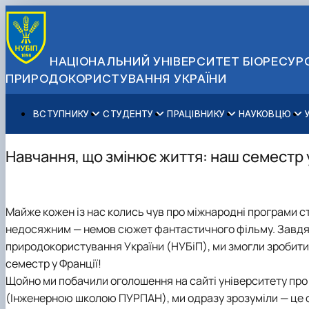
НАЦІОНАЛЬНИЙ УНІВЕРСИТЕТ БІОРЕСУРС
ПРИРОДОКОРИСТУВАННЯ УКРАЇНИ
ВСТУПНИКУ
СТУДЕНТУ
ПРАЦІВНИКУ
НАУКОВЦЮ
Вступ до НУБіП України 2026
Навчання
Освітній процес
Наукова діяльність
Управління і самоврядування
Приймальна комісія
Додаткова освіта
Міжнародна діяльність
Аспіранту / Докторанту
Загальна інформація
Навчання, що змінює життя: наш семестр
Правила прийому
Позанавчальна діяльність
Довідкова інформація
Захисти дисертацій
Офіційні документи
Для осіб з тимчасово окупованих територій
Студентське самоврядування
Профспілкова організація
Законодавче та нормативне забезпечення
Стратегія розвитку на період 2026-2030рр. «ГОЛОСІ
Зимовий вступ
Довідкова інформація
Центр колективного користування науковим обладна
Доступ до публічної інформації
Майже кожен із нас колись чув про міжнародні програми с
Підготовчий курс НМТ
Пільги
Біоетична комісія
Державні закупівлі
недосяжним — немов сюжет фантастичного фільму. Завдяки
Для іноземців / For foreigners
Наукові видання
Офіційна символіка
природокористування України (НУБіП), ми змогли зробит
Військова освіта
Наука для бізнесу
Антикорупційні заходи
семестр у Франції!
Гендерна радниця
Щойно ми побачили оголошення на сайті університету про к
Контактна інформація
(Інженерною школою ПУРПАН), ми одразу зрозуміли — це са