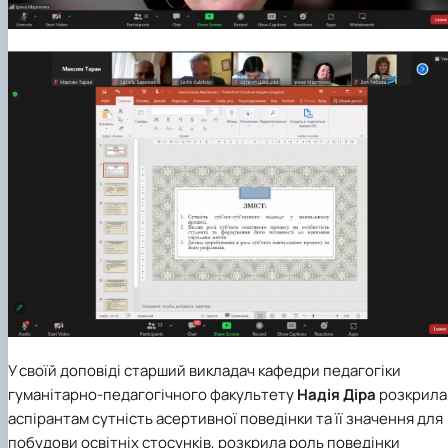
У своїй доповіді старший викладач кафедри педагогіки
гуманітарно-педагогічного факультету
Надія Діра
розкрила
аспірантам сутність асертивної поведінки та її значення для
побудови освітніх стосунків, розкрила роль поведінки