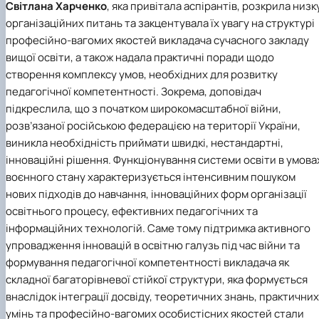
Світлана Харченко
, яка привітала аспірантів, розкрила низк
організаційних питань та закцентувала їх увагу на структурі
професійно-вагомих якостей викладача сучасного закладу
вищої освіти, а також надала практичні поради щодо
створення комплексу умов, необхідних для розвитку
педагогічної компетентності. Зокрема, доповідач
підкреслила, що з початком широкомасштабної війни,
розв’язаної російською федерацією на території України,
виникла необхідність приймати швидкі, нестандартні,
інноваційні рішення. Функціонування системи освіти в умова
воєнного стану характеризується інтенсивним пошуком
нових підходів до навчання, інноваційних форм організації
освітнього процесу, ефективних педагогічних та
інформаційних технологій. Саме тому підтримка активного
упровадження інновацій в освітню галузь під час війни та
формування педагогічної компетентності викладача як
складної багаторівневої стійкої структури, яка формується
внаслідок інтеграції досвіду, теоретичних знань, практичних
умінь та професійно-вагомих особистісних якостей стали