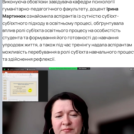
Виконуюча обов’язки завідувача кафедри психології
гуманітарно-педагогічного факультету,
доцент
Ірина
Мартинюк
ознайомила аспірантів із сутністю суб’єкт-
суб’єктного підходу в освітньому процесі, обґрунтувала
вплив ролі суб’єкта освітнього процесу на особистість
студента та формування його готовності до навчання
упродовж життя, а також під час тренінгу надала аспірантам
можливість перебування в ролі суб’єкта навчального процес
та здійснення рефлексії.