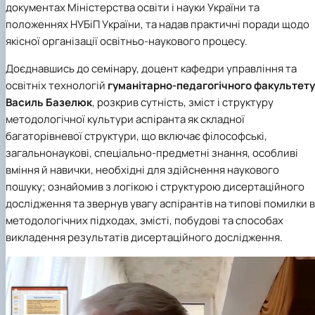
документах Міністерства освіти і науки України та
положеннях НУБіП України, та надав практичні поради щодо
якісної організації освітньо-наукового процесу.
Доєднавшись до семінару, доцент кафедри управління та
освітніх технологій
гуманітарно-педагогічного факультету
Василь Базелюк
, розкрив сутність, зміст і структуру
методологічної культури аспіранта як складної
багаторівневої структури, що включає філософські,
загальнонаукові, спеціально-предметні знання, особливі
вміння й навички, необхідні для здійснення наукового
пошуку; ознайомив з логікою і структурою дисертаційного
дослідження та звернув увагу аспірантів на типові помилки в
методологічних підходах, змісті, побудові та способах
викладення результатів дисертаційного дослідження.