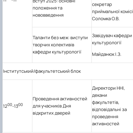
Вступ 2025: основні
секретар
положення та
приймальної комісі
нововведення
Соломка О.В.
Завідувач кафедри
Таланти без меж: виступи
культурології
творчих колективів
кафедри культурології
Майданюк І.З.
Інститутський/факультетський блок
Директори ННІ,
декани
Проведення активностей
факультетів,
00
00
для учасників Дня
12
-13
відповідальні за
відкритих дверей
проведення
активностей