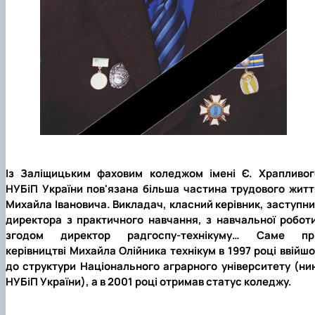
Із Заліщицьким фаховим коледжом імені Є. Храпливог
НУБіП України пов'язана більша частина трудового житт
Михайла Івановича. Викладач, класний керівник, заступни
директора з практичного навчання, з навчальної роботи
згодом директор радгоспу-технікуму… Саме пр
керівництві Михайла Олійника технікум в 1997 році ввійш
до структури Національного аграрного університету (нин
НУБіП України), а в 2001 році отримав статус коледжу.