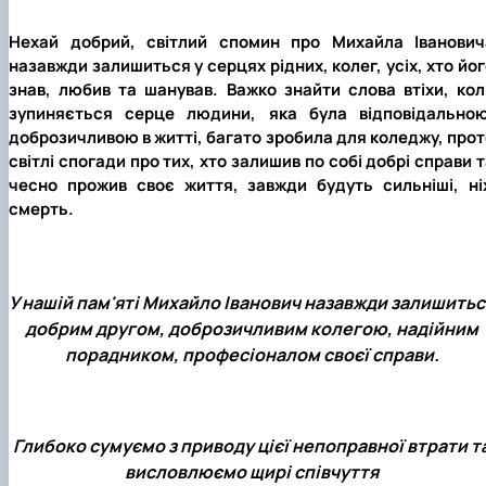
Нехай добрий, світлий спомин про Михайла Іванович
назавжди залишиться у серцях рідних, колег, усіх, хто йо
знав, любив та шанував. Важко знайти слова втіхи, кол
зупиняється серце людини, яка була відповідальною
доброзичливою в житті, багато зробила для коледжу, прот
світлі спогади про тих, хто залишив по собі добрі справи 
чесно прожив своє життя, завжди будуть сильніші, ні
смерть.
У нашій пам'яті Михайло Іванович назавжди залишитьс
добрим другом, доброзичливим колегою, надійним
порадником, професіоналом своєї справи.
Глибоко сумуємо з приводу цієї непоправної втрати т
висловлюємо щирі співчуття