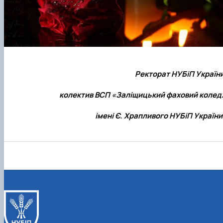
Ректорат НУБіП України
колектив ВСП «Заліщицький фаховий колед
імені Є. Храпливого НУБіП Україн