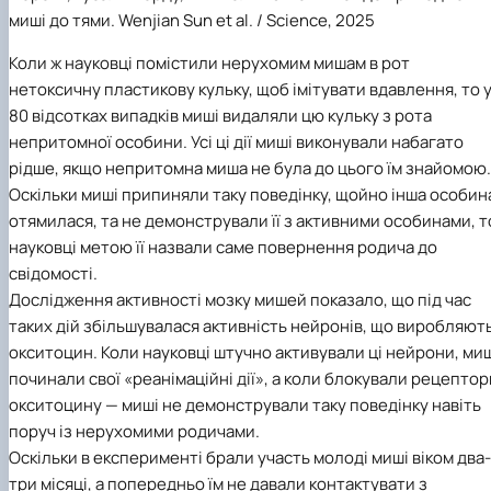
миші до тями. Wenjian Sun et al. / Science, 2025
Коли ж науковці помістили нерухомим мишам в рот
нетоксичну пластикову кульку, щоб імітувати вдавлення, то 
80 відсотках випадків миші видаляли цю кульку з рота
непритомної особини. Усі ці дії миші виконували набагато
рідше, якщо непритомна миша не була до цього їм знайомою.
Оскільки миші припиняли таку поведінку, щойно інша особин
отямилася, та не демонстрували її з активними особинами, т
науковці метою її назвали саме повернення родича до
свідомості.
Дослідження активності мозку мишей показало, що під час
таких дій збільшувалася активність нейронів, що виробляют
окситоцин. Коли науковці штучно активували ці нейрони, ми
починали свої «реанімаційні дії», а коли блокували рецептор
окситоцину — миші не демонстрували таку поведінку навіть
поруч із нерухомими родичами.
Оскільки в експерименті брали участь молоді миші віком два-
три місяці, а попередньо їм не давали контактувати з