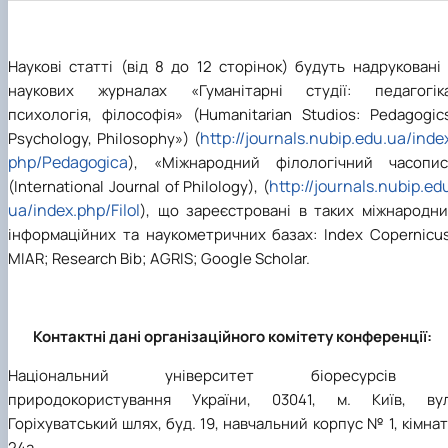
Наукові статті (від 8 до 12 сторінок) будуть надруковані
наукових журналах «Гуманітарні студії: педагогіка
психологія, філософія» (Humanitarian Studios: Pedagogic
http://journals.nubip.edu.ua/inde
Psychology, Philosophy») (
php/Pedagogica
), «Міжнародний філологічний часопис
http://journals.nubip.ed
(International Journal of Philology), (
ua/index.php/Filol
), що зареєстровані в таких міжнародни
інформаційних та наукометричних базах: Index Copernicus
MIAR; Research Bib; AGRIS; Google Scholar.
Контактні дані організаційного комітету конференції:
Національний університет біоресурсів 
природокористування України, 03041, м. Київ, вул
Горіхуватський шлях, буд. 19, навчальний корпус № 1, кімна
24а.