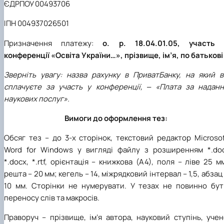
ЄДРПОУ 00493706
ІПН 004937026501
Призначення платежу:
о. р. 18.04.01.05, участь 
конференції «Освіта України…», прізвище, ім’я, по батькові
Зверніть увагу: назва рахунку в ПриватБанку, на який в
сплачуєте за участь у конференції, ‒ «Плата за наданн
наукових послуг».
Вимоги до оформлення тез:
Обсяг тез – до 3-х сторінок, текстовий редактор Microso
Word for Windows у вигляді файлу з розширенням *.doc
*.docx, *.rtf, орієнтація – книжкова (А4), поля – ліве 25 м
решта – 20 мм; кегель – 14, міжрядковий інтервал – 1,5, абзац
10 мм. Сторінки не нумерувати. У тезах не повинно бут
переносу слів та макросів.
Праворуч – прізвище, ім’я автора, науковий ступінь, уче