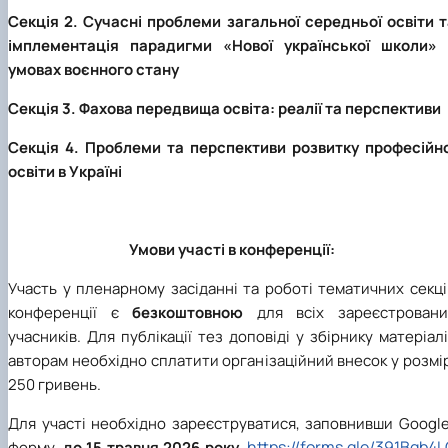
Секція 2. Сучасні проблеми загальної середньої освіти т
імплементація парадигми «Нової української школи» 
умовах воєнного стану
Секція 3. Фахова передвища освіта: реалії та перспективи
Секція 4. Проблеми та перспективи розвитку професійно
освіти в Україні
Умови участі в конференції:
Участь у пленарному засіданні та роботі тематичних секц
конференції є
безкоштовною
для всіх зареєстровани
учасників. Для публікації тез доповіді у збірнику матеріал
авторам необхідно сплатити організаційний внесок у розмі
250 гривень.
Для участі необхідно зареєструватися, заповнивши Google
https://forms.gle/391Bgb4
форму,
до 15 травня 2026 року.