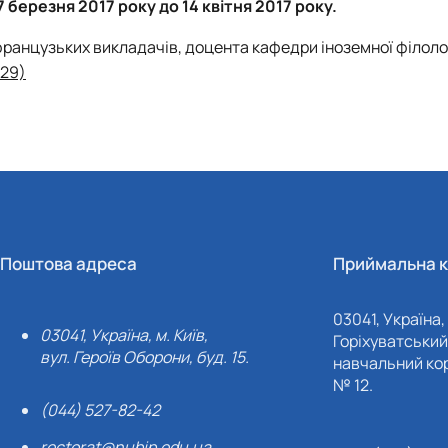
7 березня 2017 року до 14 квітня 2017 року
.
ранцузьких викладачів, доцента кафедри іноземної філолог
 29)
Поштова адреса
Приймальна к
03041, Україна, 
03041, Україна, м. Київ,
Горіхуватський 
вул. Героїв Оборони, буд. 15.
навчальний кор
№ 12.
(044) 527-82-42
rectorat@nubip.edu.ua