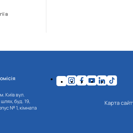
ії в
омісія
м. Київ вул.
шлях, буд. 19,
Карта сайт
пус № 1, кімната