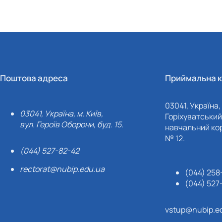
Поштова адреса
Приймальна к
03041, Україна, 
03041, Україна, м. Київ,
Горіхуватський 
вул. Героїв Оборони, буд. 15.
навчальний кор
№ 12.
(044) 527-82-42
rectorat@nubip.edu.ua
(044) 258
(044) 527
vstup@nubip.e