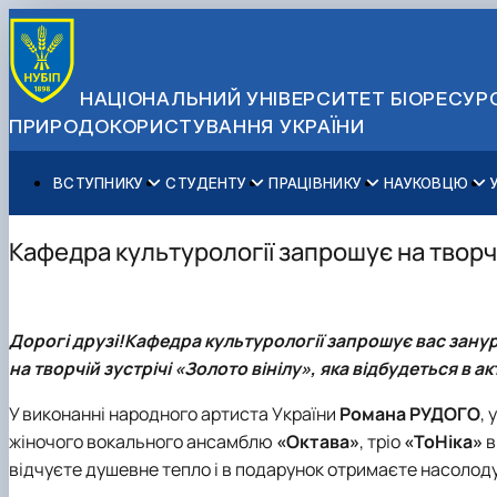
НАЦІОНАЛЬНИЙ УНІВЕРСИТЕТ БІОРЕСУРС
ПРИРОДОКОРИСТУВАННЯ УКРАЇНИ
ВСТУПНИКУ
СТУДЕНТУ
ПРАЦІВНИКУ
НАУКОВЦЮ
Вступ до НУБіП України 2026
Навчання
Освітній процес
Наукова діяльність
Управління і самоврядування
Приймальна комісія
Додаткова освіта
Міжнародна діяльність
Аспіранту / Докторанту
Загальна інформація
Кафедра культурології запрошує на творчу
Правила прийому
Позанавчальна діяльність
Довідкова інформація
Захисти дисертацій
Офіційні документи
Для осіб з тимчасово окупованих територій
Студентське самоврядування
Профспілкова організація
Законодавче та нормативне забезпечення
Стратегія розвитку на період 2026-2030рр. «ГОЛОСІ
Зимовий вступ
Довідкова інформація
Центр колективного користування науковим обладна
Доступ до публічної інформації
Дорогі друзі!
Кафедра культурології запрошує вас занур
Підготовчий курс НМТ
Пільги
Біоетична комісія
Державні закупівлі
на творчій зустрічі «Золото вінілу», яка відбудеться в 
Для іноземців / For foreigners
Наукові видання
Офіційна символіка
Військова освіта
Наука для бізнесу
Антикорупційні заходи
У виконанні народного артиста України
Романа РУДОГО
,
Гендерна радниця
жіночого вокального ансамблю
«Октава»
, тріо
«ТоНіка»
в
Контактна інформація
відчуєте душевне тепло і в подарунок отримаєте насолоду 