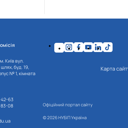
омісія
м. Київ вул.
шлях, буд. 19,
Карта сайт
пус № 1, кімната
-42-63
Офіційний портал сайту
-83-08
© 2026 НУБІП Україна
du.ua