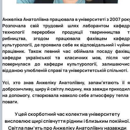
Анжеліка Анатоліївна працювала в університеті з 2007 рок
Розпочала свій трудовий шлях лаборантом кафедр
технології переробки продукції тваринництва т
рибництва, згодом працювала фахівцем кафедр
культурології, де проявила себе як відповідальний і чуйн
працівник. Також певний час обіймала посаду фахівц
кафедри української та класичних мов, після чог
повернулася до кафедри культурології, залишаючис
відданою улюбленій справі та університетській спільноті.
Усі, хто знав Анжеліку Анатоліївну, запам’ятають її я
доброзичливу, щиру й світлу людину, яка завжди приходил
на допомогу, створювала навколо себе атмосферу тепла 
поваги.
У цей скорботний час колектив університету
висловлює щирі співчуття рідним і близьким покійної.
Світла пам’ять про Анжеліку Анатоліївну назавжди