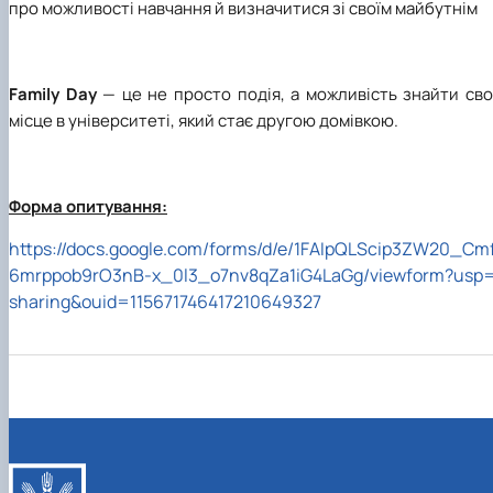
про можливості навчання й визначитися зі своїм майбутнім
Family Day
— це не просто подія, а можливість знайти св
місце в університеті, який стає другою домівкою.
Форма опитування:
https://docs.google.com/forms/d/e/1FAIpQLScip3ZW20_Cm
6mrppob9rO3nB-x_0l3_o7nv8qZa1iG4LaGg/viewform?usp
sharing&ouid=115671746417210649327