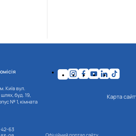
омісія
м. Київ вул.
шлях, буд. 19,
Карта сайт
пус № 1, кімната
-42-63
Офіційний портал сайту