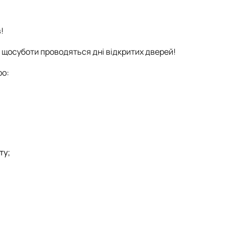
!
і щосуботи проводяться дні відкритих дверей!
ро:
ту;