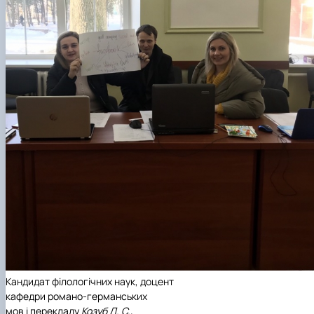
Кандидат філологічних наук, доцент
кафедри романо-германських
мов і перекладу
Козуб Л. С.,