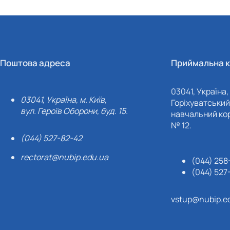
Поштова адреса
Приймальна к
03041, Україна, 
03041, Україна, м. Київ,
Горіхуватський 
вул. Героїв Оборони, буд. 15.
навчальний кор
№ 12.
(044) 527-82-42
rectorat@nubip.edu.ua
(044) 258
(044) 527
vstup@nubip.e