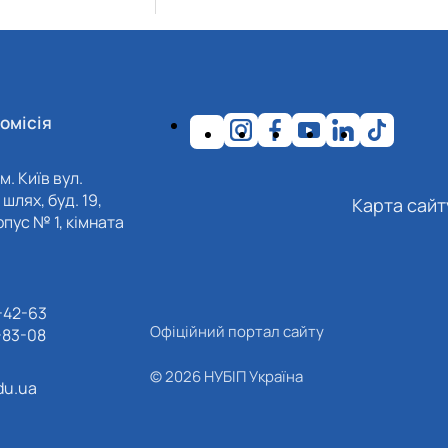
омісія
м. Київ вул.
шлях, буд. 19,
Карта сайт
пус № 1, кімната
-42-63
Офіційний портал сайту
-83-08
© 2026 НУБІП Україна
du.ua