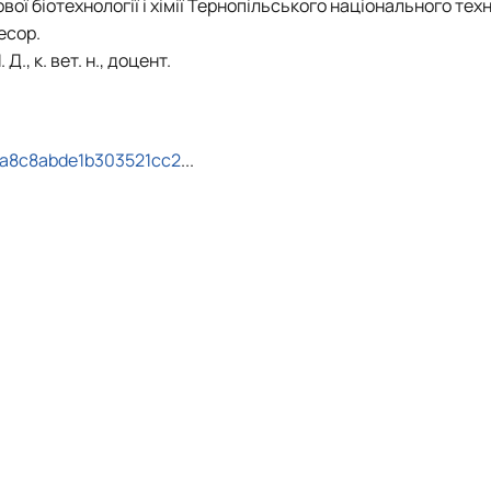
ої біотехнології і хімії Тернопільського національного тех
есор.
., к. вет. н., доцент.
2a8c8abde1b303521cc2
...