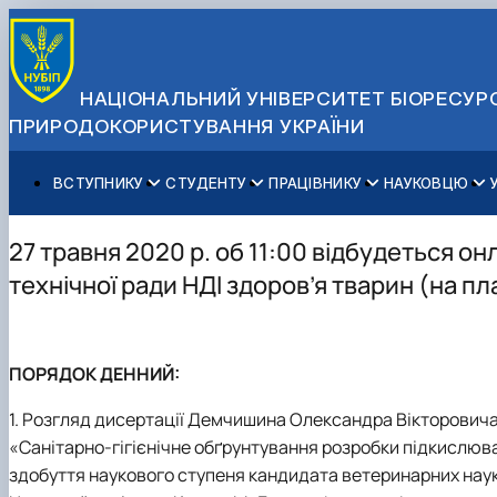
НАЦІОНАЛЬНИЙ УНІВЕРСИТЕТ БІОРЕСУРС
ПРИРОДОКОРИСТУВАННЯ УКРАЇНИ
ВСТУПНИКУ
СТУДЕНТУ
ПРАЦІВНИКУ
НАУКОВЦЮ
Вступ до НУБіП України 2026
Навчання
Освітній процес
Наукова діяльність
Управління і самоврядування
Приймальна комісія
Додаткова освіта
Міжнародна діяльність
Аспіранту / Докторанту
Загальна інформація
27 травня 2020 р. об 11:00 відбудеться о
Правила прийому
Позанавчальна діяльність
Довідкова інформація
Захисти дисертацій
Офіційні документи
технічної ради НДІ здоров’я тварин (на 
Для осіб з тимчасово окупованих територій
Студентське самоврядування
Профспілкова організація
Законодавче та нормативне забезпечення
Стратегія розвитку на період 2026-2030рр. «ГОЛОСІ
Зимовий вступ
Довідкова інформація
Центр колективного користування науковим обладна
Доступ до публічної інформації
Підготовчий курс НМТ
Пільги
Біоетична комісія
Державні закупівлі
ПОРЯДОК ДЕННИЙ:
Для іноземців / For foreigners
Наукові видання
Офіційна символіка
Військова освіта
Наука для бізнесу
Антикорупційні заходи
1. Розгляд дисертації Демчишина Олександра Вікторовича
Гендерна радниця
«Санітарно-гігієнічне обґрунтування розробки підкислюв
Контактна інформація
здобуття наукового ступеня кандидата ветеринарних наук з