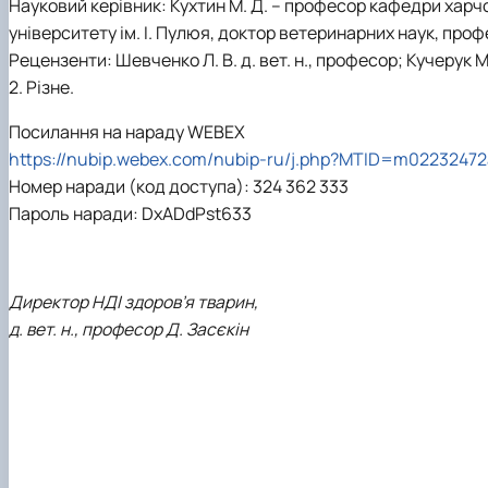
Науковий керівник: Кухтин М. Д. – професор кафедри харчов
університету ім. І. Пулюя, доктор ветеринарних наук, проф
Рецензенти: Шевченко Л. В. д. вет. н., професор; Кучерук М. Д
2. Різне.
Посилання на нараду WEBEX
https://nubip.webex.com/nubip-ru/j.php?MTID=m0223247
Номер наради (код доступа): 324 362 333
Пароль наради: DxADdPst633
Директор НДІ здоров’я тварин,
д. вет. н., професор Д. Засєкін