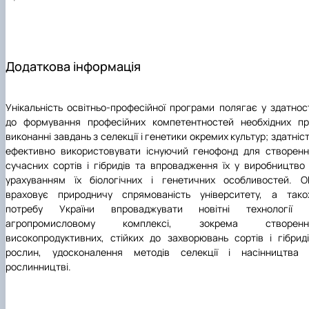
Додаткова інформація
Методи, методики та технології:
Унікальність освітньо-професійної програми полягає у здатнос
до формування професійних компетентностей необхідних пр
виконанні завдань з селекції і генетики окремих культур; здатніс
ефективно використовувати існуючий генофонд для створен
сучасних сортів і гібридів та впровадження їх у виробництво
урахуванням їх біологічних і генетичних особливостей. О
враховує природничу спрямованість університету, а тако
потребу України впроваджувати новітні технології 
Інструменти та обладнання:
агропромисловому комплексі, зокрема створенн
високопродуктивних, стійких до захворювань сортів і гібрид
рослин, удосконалення методів селекції і насінництва 
рослинництві.