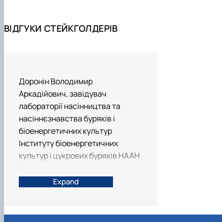
ВІДГУКИ СТЕЙКГОЛДЕРІВ
Доронін Володимир
Аркадійович, завідувач
лабораторії насінництва та
насіннєзнавства буряків і
біоенергетичних культур
Інституту біоенергетичних
культур і цукрових буряків НААН
України, доктор
сільськогосподарських наук,
Expand
професор.
Освітньо-професійна програма