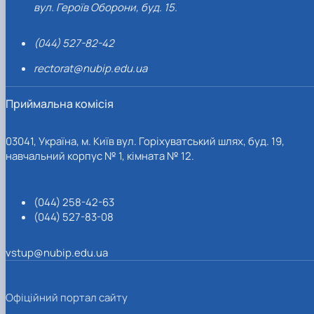
провадження освітньої
вул. Героїв Оборони, буд. 15.
діяльності закладів освіти» з
урахуванням Положення «Про
(044) 527-82-42
освітні програми у
rectorat@nubip.edu.ua
Національному університеті
біоресурсів і
Приймальна комісія
природокористування України»
затвердженого протоколом
03041, Україна, м. Київ вул. Горіхуватський шлях, буд. 19,
Вченої ради НУБіП України №1
навчальний корпус № 1, кімната № 12.
від 15.08.2024 р., «Положення
про організацію освітнього
процесу в Національному
(044) 258-42-63
університеті біоресурсів і
(044) 527-83-08
природокористування України»
(протокол №1 від 15.08.2024 р.),
vstup@nubip.edu.ua
Стандарт вищої освіти
затверджено наказом МОН
Офіційний портал сайту
України від 17.11. 2020 р. № 1420.