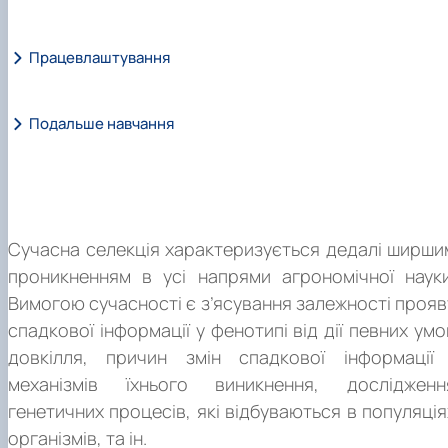
Працевлаштування
Спеціальність
Об’єкт
Подальше навчання
Цілі навчання:
Сучасна селекція характеризується дедалі ширши
Теоретичний зміст предметної області:
проникненням в усі напрями агрономічної науки
Вимогою сучасності є з’ясування залежності прояв
спадкової інформації у фенотипі від дії певних умо
Об’єктами
довкілля, причин змін спадкової інформації 
механізмів їхнього виникнення, дослідженн
генетичних процесів, які відбуваються в популяція
організмів, та ін.