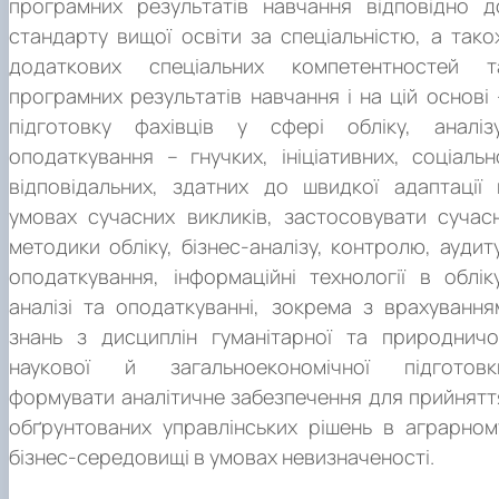
програмних результатів навчання відповідно д
податковий інспектор, ревізор-інспектор податкови
Інструменти та обладнання:
сучасні інформаційні
Здобувачі освітньо-професійної програми мают
стандарту вищої освіти за спеціальністю, а тако
(3442);
системи i комп’ютерні технології, стандартні, спеціальні й
можливість отримати сертифікати за спеціалізованим
додаткових спеціальних компетентностей т
галузеві пакети прикладних програм обліку, аналізу,
програмами користувача прикладних програмних рішень
- помічник керівника підприємства (установи, організаці
програмних результатів навчання і на цій основі 
контролю, аудиту, оподаткування.
«Дебет-Плюс», «MASTER: Бухгалтерія», SAP Business One
(3436.1); помічник керівника малого підприємства бе
підготовку фахівців у сфері обліку, аналізу
апарату управління (3436.3); інспектор-ревізор (3439).
оподаткування – гнучких, ініціативних, соціальн
відповідальних, здатних до швидкої адаптації 
Професійна сертифікація проводиться за програмам
громадських організацій бухгалтерів та аудиторів України
умовах сучасних викликів, застосовувати сучасн
методики обліку, бізнес-аналізу, контролю, аудиту
оподаткування, інформаційні технології в обліку
аналізі та оподаткуванні, зокрема з врахування
знань з дисциплін гуманітарної та природничо
наукової й загальноекономічної підготовк
формувати аналітичне забезпечення для прийнятт
обґрунтованих управлінських рішень в аграрном
бізнес-середовищі в умовах невизначеності.