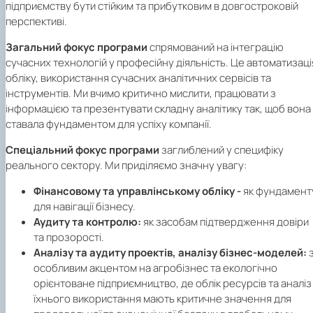
підприємству бути стійким та прибутковим в довгостроковій
перспективі.
Загальний фокус програми
спрямований на інтеграцію
сучасних технологій у професійну діяльність. Це автоматизаці
обліку, використання сучасних аналітичних сервісів та
інструментів. Ми вчимо критично мислити, працювати з
інформацією та презентувати складну аналітику так, щоб вона
ставала фундаментом для успіху компанії.
Спеціальний фокус
програми
заглиблений у специфіку
реального сектору. Ми приділяємо значну увагу:
Фінансовому та управлінському обліку -
як фундамент
для навігації бізнесу.
Аудиту та контролю:
як засобам підтвердження довіри
та прозорості.
Аналізу та аудиту проектів, аналізу бізнес-моделей:
особливим акцентом на агробізнес та екологічно
орієнтоване підприємництво, де облік ресурсів та аналіз
їхнього використання мають критичне значення для