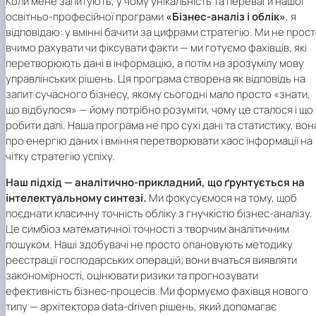
Коли мене запитують, у чому унікальність та переваги нашої
освітньо-професійної програми
«Бізнес-аналіз і облік»
, я
відповідаю: у вмінні бачити за цифрами стратегію. Ми не прос
вчимо рахувати чи фіксувати факти — ми готуємо фахівців, які
перетворюють дані в інформацію, а потім на зрозумілу мову
управлінських рішень. Ця програма створена як відповідь на
запит сучасного бізнесу, якому сьогодні мало просто «знати,
що відбулося» — йому потрібно розуміти, чому це сталося і що
робити далі. Наша програма не про сухі дані та статистику, вон
про енергію даних і вміння перетворювати хаос інформації на
чітку стратегію успіху.
Наш підхід — аналітично-прикладний, що ґрунтується на
інтелектуальному синтезі.
Ми фокусуємося на тому, щоб
поєднати класичну точність обліку з гнучкістю бізнес-аналізу.
Це симбіоз математичної точності з творчим аналітичним
пошуком. Наші здобувачі не просто опановують методику
реєстрації господарських операцій; вони вчаться виявляти
закономірності, оцінювати ризики та прогнозувати
ефективність бізнес-процесів. Ми формуємо фахівця нового
типу — архітектора
data
-
driven
рішень, який допомагає