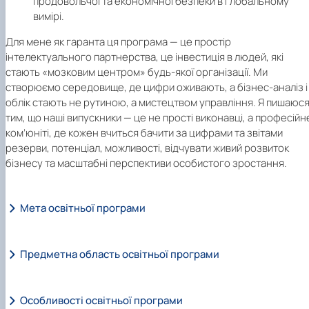
продовольчої та економічної безпеки в глобальному
вимірі.
Для мене як гаранта ця програма — це простір
інтелектуального партнерства, це інвестиція в людей, які
стають «мозковим центром» будь-якої організації. Ми
створюємо середовище, де цифри оживають, а бізнес-аналіз і
облік стають не рутиною, а мистецтвом управління. Я пишаюс
тим, що наші випускники — це не прості виконавці, а професійн
ком’юніті, де кожен вчиться бачити за цифрами та звітами
резерви, потенціал, можливості, відчувати живий розвиток
бізнесу та масштабні перспективи особистого зростання.
Мета освітньої програми
Предметна область освітньої програми
Особливості освітньої програми
Галузь знань D
«Бізнес, адміністрування та право»