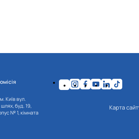
омісія
м. Київ вул.
шлях, буд. 19,
Карта сайт
пус № 1, кімната