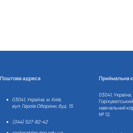
Поштова адреса
Приймальна к
03041, Україна, 
03041, Україна, м. Київ,
Горіхуватський 
вул. Героїв Оборони, буд. 15.
навчальний кор
№ 12.
(044) 527-82-42
rectorat@nubip.edu.ua