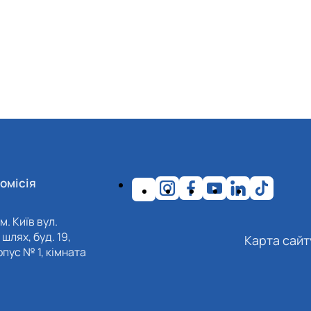
омісія
м. Київ вул.
шлях, буд. 19,
Карта сайт
пус № 1, кімната