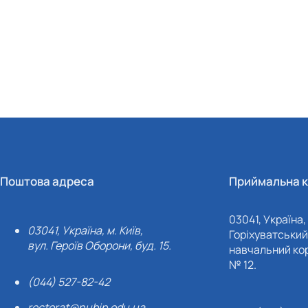
Поштова адреса
Приймальна к
03041, Україна, 
03041, Україна, м. Київ,
Горіхуватський 
вул. Героїв Оборони, буд. 15.
навчальний кор
№ 12.
(044) 527-82-42
rectorat@nubip.edu.ua