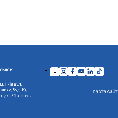
омісія
м. Київ вул.
шлях, буд. 19,
Карта сайт
пус № 1, кімната