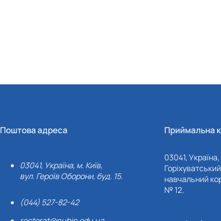
Поштова адреса
Приймальна к
03041, Україна, 
03041, Україна, м. Київ,
Горіхуватський 
вул. Героїв Оборони, буд. 15.
навчальний кор
№ 12.
(044) 527-82-42
rectorat@nubip.edu.ua