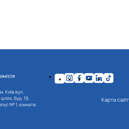
омісія
м. Київ вул.
шлях, буд. 19,
Карта сайт
пус № 1, кімната