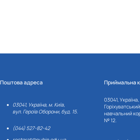
Поштова адреса
Приймальна к
03041, Україна, 
03041, Україна, м. Київ,
Горіхуватський 
вул. Героїв Оборони, буд. 15.
навчальний кор
№ 12.
(044) 527-82-42
rectorat@nubip.edu.ua