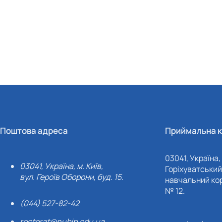
Поштова адреса
Приймальна к
03041, Україна, 
03041, Україна, м. Київ,
Горіхуватський 
вул. Героїв Оборони, буд. 15.
навчальний кор
№ 12.
(044) 527-82-42
rectorat@nubip.edu.ua