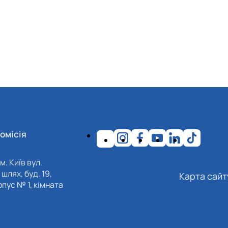
омісія
м. Київ вул.
шлях, буд. 19,
Карта сайт
пус № 1, кімната