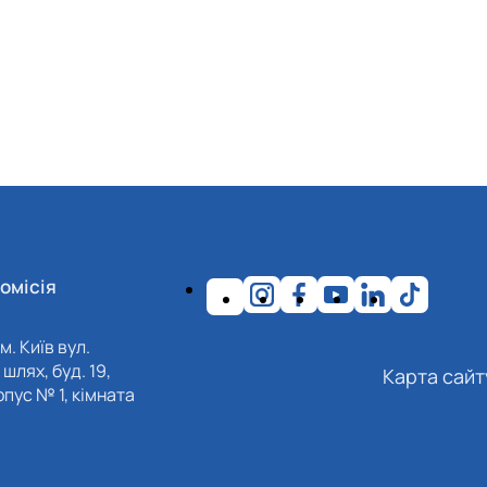
омісія
м. Київ вул.
шлях, буд. 19,
Карта сайт
пус № 1, кімната