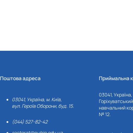
Поштова адреса
Приймальна к
03041, Україна, 
03041, Україна, м. Київ,
Горіхуватський 
вул. Героїв Оборони, буд. 15.
навчальний кор
№ 12.
(044) 527-82-42
rectorat@nubip.edu.ua