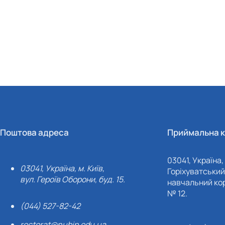
Поштова адреса
Приймальна к
03041, Україна, 
03041, Україна, м. Київ,
Горіхуватський 
вул. Героїв Оборони, буд. 15.
навчальний кор
№ 12.
(044) 527-82-42
rectorat@nubip.edu.ua