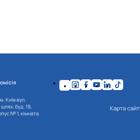
омісія
м. Київ вул.
шлях, буд. 19,
Карта сайт
пус № 1, кімната