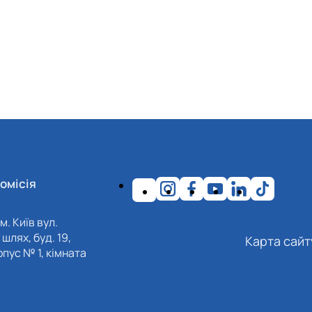
омісія
м. Київ вул.
шлях, буд. 19,
Карта сайт
пус № 1, кімната