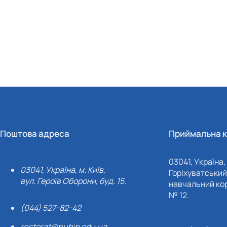
Поштова адреса
Приймальна к
03041, Україна, 
03041, Україна, м. Київ,
Горіхуватський 
вул. Героїв Оборони, буд. 15.
навчальний кор
№ 12.
(044) 527-82-42
rectorat@nubip.edu.ua