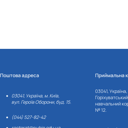
Поштова адреса
Приймальна к
03041, Україна, 
03041, Україна, м. Київ,
Горіхуватський 
вул. Героїв Оборони, буд. 15.
навчальний кор
№ 12.
(044) 527-82-42
rectorat@nubip.edu.ua