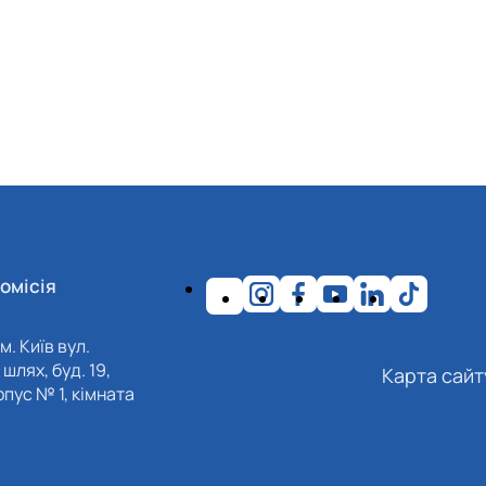
омісія
м. Київ вул.
шлях, буд. 19,
Карта сайт
пус № 1, кімната