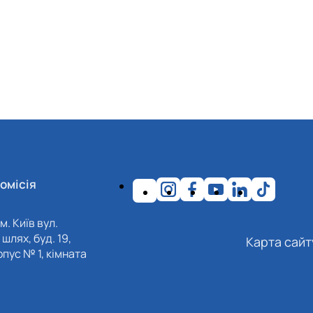
омісія
м. Київ вул.
шлях, буд. 19,
Карта сайт
пус № 1, кімната