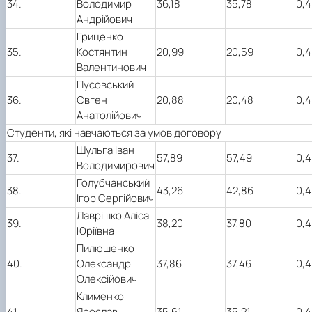
34.
Володимир
36,18
35,78
0,4
Андрійович
Гриценко
35.
Костянтин
20,99
20,59
0,4
Валентинович
Пусовський
36.
Євген
20,88
20,48
0,4
Анатолійович
Студенти, які навчаються за умов договору
Шульга Іван
37.
57,89
57,49
0,4
Володимирович
Голубчанський
38.
43,26
42,86
0,4
Ігор Сергійович
Лаврішко Аліса
39.
38,20
37,80
0,4
Юріївна
Пилюшенко
40.
Олександр
37,86
37,46
0,4
Олексійович
Клименко
41.
Ярослав
35,61
35,21
0,4