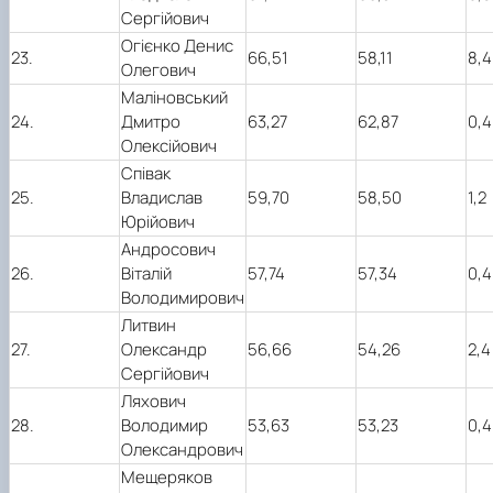
Сергійович
Огієнко Денис
23.
66,51
58,11
8,4
Олегович
Маліновський
24.
Дмитро
63,27
62,87
0,4
Олексійович
Співак
25.
Владислав
59,70
58,50
1,2
Юрійович
Андросович
26.
Віталій
57,74
57,34
0,4
Володимирович
Литвин
27.
Олександр
56,66
54,26
2,4
Сергійович
Ляхович
28.
Володимир
53,63
53,23
0,4
Олександрович
Мещеряков