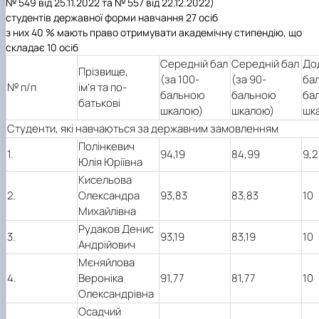
№ 549 від 25.11.2022 та № 557 від 22.12.2022)
студентів державної форми навчання 27 осіб
з них 40 % мають право отримувати академічну стипендію, що
складає 10 осіб
Середній бал
Середній бал
До
Прізвище,
(за 100-
(за 90-
бал
№ п/п
ім’я та по-
бальною
бальною
ба
батькові
шкалою)
шкалою)
шк
Студенти, які навчаються за державним замовленням
Полінкевич
1.
94,19
84,99
9,2
Юлія Юріївна
Кисельова
2.
Олександра
93,83
83,83
10
Михайлівна
Рудаков Денис
3.
93,19
83,19
10
Андрійович
Мєняйлова
4.
Вероніка
91,77
81,77
10
Олександрівна
Осадчий