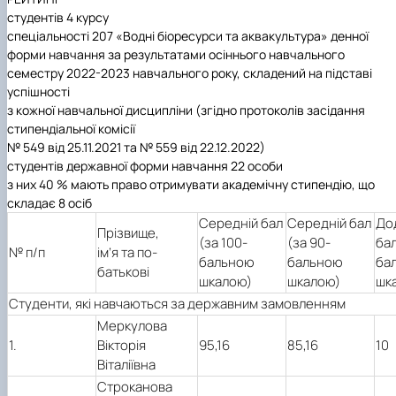
студентів 4 курсу
спеціальності 207 «Водні біоресурси та аквакультура» денної
форми навчання за результатами осіннього навчального
семестру 2022-2023 навчального року, складений на підставі
успішності
з кожної навчальної дисципліни (згідно протоколів засідання
стипендіальної комісії
№ 549 від 25.11.2021 та № 559 від 22.12.2022)
студентів державної форми навчання 22 особи
з них 40 % мають право отримувати академічну стипендію, що
складає 8 осіб
Середній бал
Середній бал
До
Прізвище,
(за 100-
(за 90-
бал
№ п/п
ім’я та по-
бальною
бальною
ба
батькові
шкалою)
шкалою)
шк
Студенти, які навчаються за державним замовленням
Меркулова
1.
Вікторія
95,16
85,16
10
Віталіївна
Строканова