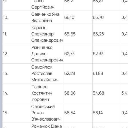
9.
Павло
66,21
65,81
0,4
Сергійович
Савченко Яна
10.
66,10
65,70
0,4
Вікторівна
Карягін
11.
Олександр
65,65
65,25
0,4
Олександрович
Різніченко
12.
Данило
62,73
62,33
0,4
Олександрович
Самойлюк
13.
Ростислав
62,28
61,88
0,4
Миколайович
Парінов
14.
Костянтин
58,08
54,68
3,4
Ігорович
Слізінський
15.
Роман
56,54
56,14
0,4
В’ячеславович
Романюк Діана