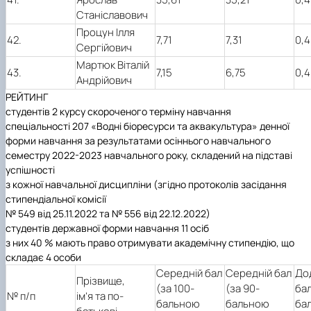
Станіславович
Процун Ілля
42.
7,71
7,31
0,4
Сергійович
Мартюк Віталій
43.
7,15
6,75
0,4
Андрійович
РЕЙТИНГ
студентів 2 курсу скороченого терміну навчання
спеціальності 207 «Водні біоресурси та аквакультура» денної
форми навчання за результатами осіннього навчального
семестру 2022-2023 навчального року, складений на підставі
успішності
з кожної навчальної дисципліни (згідно протоколів засідання
стипендіальної комісії
№ 549 від 25.11.2022 та № 556 від 22.12.2022)
студентів державної форми навчання 11 осіб
з них 40 % мають право отримувати академічну стипендію, що
складає 4 особи
Середній бал
Середній бал
До
Прізвище,
(за 100-
(за 90-
бал
№ п/п
ім’я та по-
бальною
бальною
ба