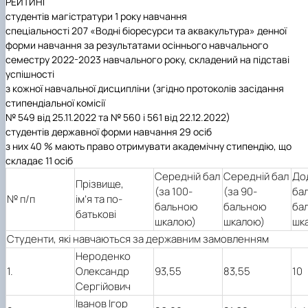
РЕЙТИНГ
студентів магістратури 1 року навчання
спеціальності 207 «Водні біоресурси та аквакультура» денної
форми навчання за результатами осіннього навчального
семестру 2022-2023 навчального року, складений на підставі
успішності
з кожної навчальної дисципліни (згідно протоколів засідання
стипендіальної комісії
№ 549 від 25.11.2022 та № 560 і 561 від 22.12.2022)
студентів державної форми навчання 29 осіб
з них 40 % мають право отримувати академічну стипендію, що
складає 11 осіб
Середній бал
Середній бал
До
Прізвище,
(за 100-
(за 90-
бал
№ п/п
ім’я та по-
бальною
бальною
ба
батькові
шкалою)
шкалою)
шк
Студенти, які навчаються за державним замовленням
Нероденко
1.
Олександр
93,55
83,55
10
Сергійович
Іванов Ігор