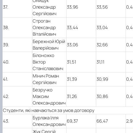
Онищук
37.
Олександр
33,96
33,56
0,4
Сергійович
Строган
38.
Олександр
33,44
33,04
0,4
Віталійович
Бережной Юрій
39.
33,06
32,66
0,4
Валерійович
Білоножко
40.
Віктор
31,51
31,11
0,4
Станіславович
Мінич Роман
41.
31,39
30,99
0,4
Сергійович
Безручко
42.
Максим
31,26
30,86
0,4
Олександрович
Студенти, які навчаються за умов договору
Бурлака Ілля
43.
69,37
66,47
2,9
Олександрович
Жук Сергій