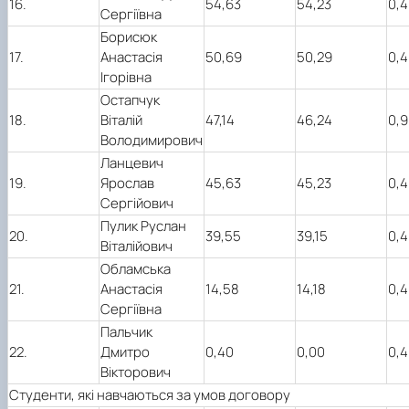
16.
54,63
54,23
0,4
Сергіївна
Борисюк
17.
Анастасія
50,69
50,29
0,4
Ігорівна
Остапчук
18.
Віталій
47,14
46,24
0,9
Володимирович
Ланцевич
19.
Ярослав
45,63
45,23
0,4
Сергійович
Пулик Руслан
20.
39,55
39,15
0,4
Віталійович
Обламська
21.
Анастасія
14,58
14,18
0,4
Сергіївна
Пальчик
22.
Дмитро
0,40
0,00
0,4
Вікторович
Студенти, які навчаються за умов договору