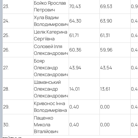
Бойко Ярослав
23.
70,43
69,53
0,9
Петрович
Хула Вадим
24.
64,30
63,90
0,4
Володимирович
Целік Катерина
25.
61,71
61,31
0,4
Сергіївна
Соловей Ілля
26.
60,36
59,96
0,4
Олександрович
Бояр
27.
Олександр
43,94
43,54
0,4
Олександрович
Шаманський
28.
Олександр
14,01
13,61
0,4
Олександрович
Кривонос Інна
29.
0,40
0,00
0,4
Володимирівна
Пащенко
30.
Микола
0,40
0,00
0,4
Віталійович