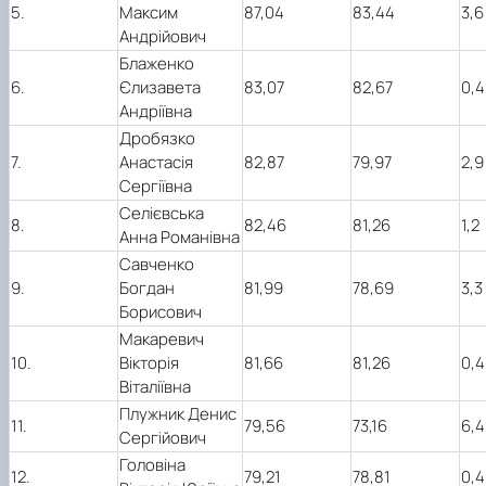
5.
Максим
87,04
83,44
3,6
Андрійович
Блаженко
6.
Єлизавета
83,07
82,67
0,4
Андріївна
Дробязко
7.
Анастасія
82,87
79,97
2,9
Сергіївна
Селієвська
8.
82,46
81,26
1,2
Анна Романівна
Савченко
9.
Богдан
81,99
78,69
3,3
Борисович
Макаревич
10.
Вікторія
81,66
81,26
0,4
Віталіївна
Плужник Денис
11.
79,56
73,16
6,4
Сергійович
Головіна
12.
79,21
78,81
0,4