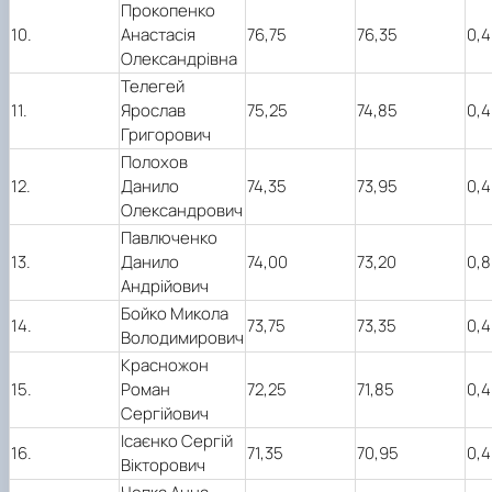
Прокопенко
10.
Анастасія
76,75
76,35
0,4
Олександрівна
Телегей
11.
Ярослав
75,25
74,85
0,4
Григорович
Полохов
12.
Данило
74,35
73,95
0,4
Олександрович
Павлюченко
13.
Данило
74,00
73,20
0,8
Андрійович
Бойко Микола
14.
73,75
73,35
0,4
Володимирович
Красножон
15.
Роман
72,25
71,85
0,4
Сергійович
Ісаєнко Сергій
16.
71,35
70,95
0,4
Вікторович