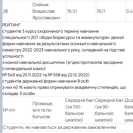
Олійник
28.
Владислав
76,51
76,11
0,4
Ярославович
РЕЙТИНГ
студентів 3 курсу скороченого терміну навчання
спеціальності 207 «Водні біоресурси та аквакультура» денної
форми навчання за результатами осіннього навчального
семестру 2022-2023 навчального року, складений на підставі
успішності
з кожної навчальної дисципліни (згідно протоколів засідання
стипендіальної комісії
№ 549 від 25.11.2022 та № 558 від 22.12.2022)
студентів державної форми навчання 8 осіб
з них 40 % мають право отримувати академічну стипендію, що
складає 3 особи
Середній бал
Середній бал
Дод
Прізвище,
(за 100-
(за 90-
бали
№ п/п
ім’я та по-
бальною
бальною
бал
батькові
шкалою)
шкалою)
шка
Студенти, які навчаються за державним замовленням