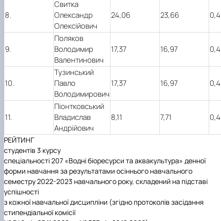
Свитка
8.
Олександр
24,06
23,66
0,4
Олексійович
Поляков
9.
Володимир
17,37
16,97
0,4
Валентинович
Тузинський
10.
Павло
17,37
16,97
0,4
Володимирович
Піонтковський
11.
Владислав
8,11
7,71
0,4
Андрійович
РЕЙТИНГ
студентів 3 курсу
спеціальності 207 «Водні біоресурси та аквакультура» денної
форми навчання за результатами осіннього навчального
семестру 2022-2023 навчального року, складений на підставі
успішності
з кожної навчальної дисципліни (згідно протоколів засідання
стипендіальної комісії