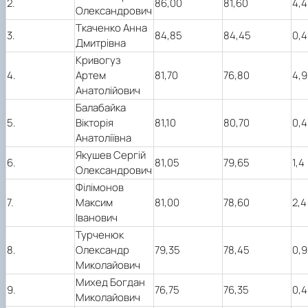
2.
86,00
81,60
4,4
Олександрович
Ткаченко Анна
3.
84,85
84,45
0,4
Дмитрівна
Кривогуз
4.
Артем
81,70
76,80
4,9
Анатолійович
Балабайка
5.
Вікторія
81,10
80,70
0,4
Анатоліївна
Якушев Сергій
6.
81,05
79,65
1,4
Олександрович
Філімонов
7.
Максим
81,00
78,60
2,4
Іванович
Турченюк
8.
Олександр
79,35
78,45
0,9
Миколайович
Михед Богдан
9.
76,75
76,35
0,4
Миколайович