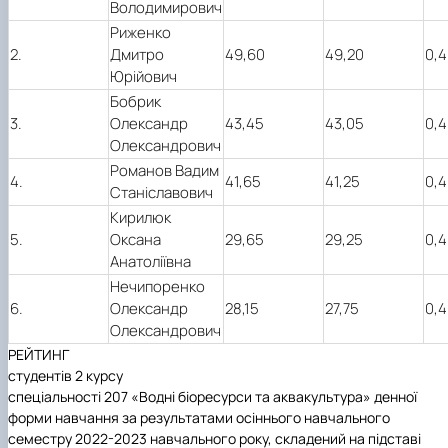
Володимирович
Риженко
2.
Дмитро
49,60
49,20
0,4
Юрійович
Бобрик
3.
Олександр
43,45
43,05
0,4
Олександрович
Романов Вадим
4.
41,65
41,25
0,4
Станіславович
Кирилюк
5.
Оксана
29,65
29,25
0,4
Анатоліївна
Нечипоренко
6.
Олександр
28,15
27,75
0,4
Олександрович
РЕЙТИНГ
студентів 2 курсу
спеціальності 207 «Водні біоресурси та аквакультура» денної
форми навчання за результатами осіннього навчального
семестру 2022-2023 навчального року, складений на підставі