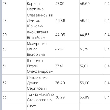
27.
Карина
47,09
46,69
0,4
Сергіївна
Славатинський
28.
Дмитро
46,86
46,46
0,4
Юрійович
Івко Євгеній
29.
44,95
44,55
0,4
Віталійович
Мазуренко
30.
Ольга
42,14
41,74
0,4
Вікторівна
Шеремет
31.
Віталій
37,41
37,01
0,4
Олександрович
Литовченко
32.
Денис
36,40
36,00
0,4
Сергійович
Топчій Михайло
33.
36,29
35,89
0,4
Станіславович
Лігус