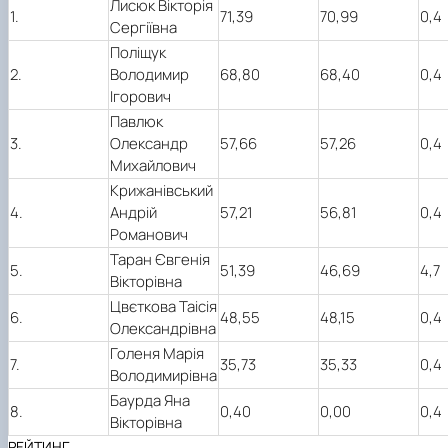
Лисюк Вікторія
1.
71,39
70,99
0,4
Сергіївна
Поліщук
2.
Володимир
68,80
68,40
0,4
Ігорович
Павлюк
3.
Олександр
57,66
57,26
0,4
Михайлович
Крижанівський
4.
Андрій
57,21
56,81
0,4
Романович
Таран Євгенія
5.
51,39
46,69
4,7
Вікторівна
Цвєткова Таісія
6.
48,55
48,15
0,4
Олександрівна
Голеня Марія
7.
35,73
35,33
0,4
Володимирівна
Баурда Яна
8.
0,40
0,00
0,4
Вікторівна
РЕЙТИНГ