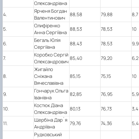
Олександрівна
Ярченя Богдан
4.
88,58
79,88
8,7
Валентинович
Олифіренко
5.
88,53
78,53
10
Анна Сергіївна
Бегаль Юлія
6.
88,43
78,53
9,9
Сергіївна
Коробко Сергій
7.
85,40
79,20
6,2
Олександрович
Жигайло
8.
Сніжана
85,15
75,15
10
Вячеславівна
Гончарук Ольга
9.
82,85
76,95
5,9
Іванівна
Костюк Діана
10.
80,13
76,73
3,4
Олександрівна
Щербіна Дар`я
11.
79,76
74,36
5,4
Андріївна
Рудковський