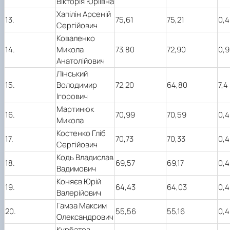
Вікторія Юріївна
Хапілін Арсеній
13.
75,61
75,21
0,4
Сергійович
Коваленко
14.
Микола
73,80
72,90
0,9
Анатолійович
Лінський
15.
Володимир
72,20
64,80
7,4
Ігорович
Мартинюк
16.
70,99
70,59
0,4
Микола
Костенко Гліб
17.
70,73
70,33
0,4
Сергійович
Кодь Владислав
18.
69,57
69,17
0,4
Вадимович
Коняєв Юрій
19.
64,43
64,03
0,4
Валерійович
Гамза Максим
20.
55,56
55,16
0,4
Олександрович
Курбатов