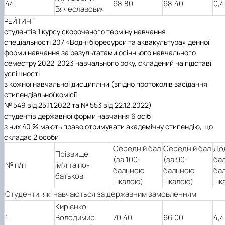
44.
68,80
68,40
0,4
Вячеславович
РЕЙТИНГ
студентів 1 курсу скороченого терміну навчання
спеціальності 207 «Водні біоресурси та аквакультура» денної
форми навчання за результатами осіннього навчального
семестру 2022-2023 навчального року, складений на підставі
успішності
з кожної навчальної дисципліни (згідно протоколів засідання
стипендіальної комісії
№ 549 від 25.11.2022 та № 553 від 22.12.2022)
студентів державної форми навчання 6 осіб
з них 40 % мають право отримувати академічну стипендію, що
складає 2 особи
Середній бал
Середній бал
До
Прізвище,
(за 100-
(за 90-
бал
№ п/п
ім’я та по-
бальною
бальною
ба
батькові
шкалою)
шкалою)
шк
Студенти, які навчаються за державним замовленням
Кирієнко
1.
Володимир
70,40
66,00
4,4