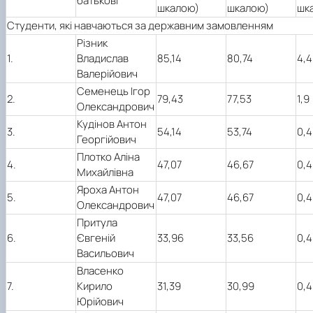
батькові
шкалою)
шкалою)
шк
Студенти, які навчаються за державним замовленням
Різник
1.
Владислав
85,14
80,74
4,4
Валерійович
Семенець Ігор
2.
79,43
77,53
1,9
Олександрович
Кудінов Антон
3.
54,14
53,74
0,4
Георгійович
Плотко Аліна
4.
47,07
46,67
0,4
Михайлівна
Яроха Антон
5.
47,07
46,67
0,4
Олександрович
Притула
6.
Євгеній
33,96
33,56
0,4
Васильович
Власенко
7.
Кирило
31,39
30,99
0,4
Юрійович