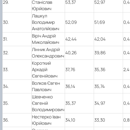
29.
Станіслав
53,37
52,97
0,4
Юрійович
Лашкул
30.
Володимир
52,09
51,69
0,4
Анатолійович
Віріч Андрій
31.
42,44
42,04
0,4
Миколайович
Лінник Андрій
32.
40,26
39,86
0,4
Олександрович
Короткий
33.
Аркадій
37,76
35,36
2,4
Євгенійович
Волков Євген
34.
36,14
35,74
0,4
Павлович
Шевченко
35.
Євгеній
35,37
34,97
0,4
Володимирович
Нестерко Іван
36.
34,10
33,30
0,8
Юрійович