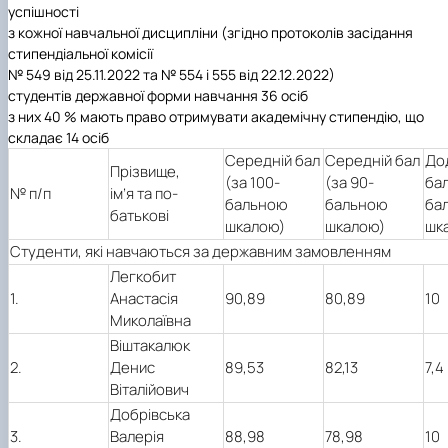
успішності
з кожної навчальної дисципліни (згідно протоколів засідання
стипендіальної комісії
№ 549 від 25.11.2022 та № 554 і 555 від 22.12.2022)
студентів державної форми навчання 36 осіб
з них 40 % мають право отримувати академічну стипендію, що
складає 14 осіб
Середній бал
Середній бал
До
Прізвище,
(за 100-
(за 90-
бал
№ п/п
ім’я та по-
бальною
бальною
ба
батькові
шкалою)
шкалою)
шк
Студенти, які навчаються за державним замовленням
Легкобит
1.
Анастасія
90,89
80,89
10
Миколаївна
Віштакалюк
2.
Денис
89,53
82,13
7,4
Віталійович
Добрівська
3.
Валерія
88,98
78,98
10