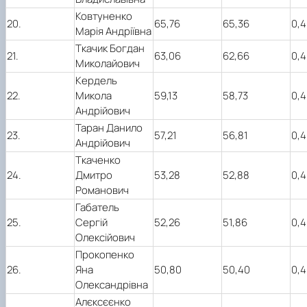
Ковтуненко
20.
65,76
65,36
0,4
Марія Андріївна
Ткачик Богдан
21.
63,06
62,66
0,4
Миколайович
Кердель
22.
Микола
59,13
58,73
0,4
Андрійович
Таран Данило
23.
57,21
56,81
0,4
Андрійович
Ткаченко
24.
Дмитро
53,28
52,88
0,4
Романович
Габатель
25.
Сергій
52,26
51,86
0,4
Олексійович
Прокопенко
26.
Яна
50,80
50,40
0,4
Олександрівна
Алєксєєнко