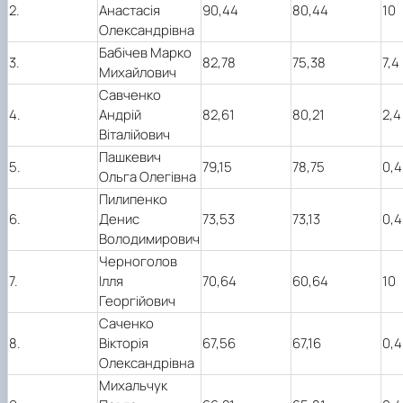
2.
Анастасія
90,44
80,44
10
Олександрівна
Бабічев Марко
3.
82,78
75,38
7,4
Михайлович
Савченко
4.
Андрій
82,61
80,21
2,4
Віталійович
Пашкевич
5.
79,15
78,75
0,4
Ольга Олегівна
Пилипенко
6.
Денис
73,53
73,13
0,4
Володимирович
Черноголов
7.
Ілля
70,64
60,64
10
Георгійович
Саченко
8.
Вікторія
67,56
67,16
0,4
Олександрівна
Михальчук