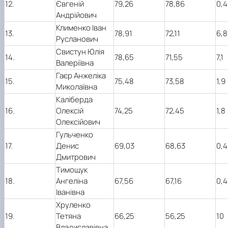
12.
Євгеній
79,26
78,86
0,4
Андрійович
Клименко Іван
13.
78,91
72,11
6,8
Русланович
Свистун Юлія
14.
78,65
71,55
7,1
Валеріївна
Гаєр Анжеліка
15.
75,48
73,58
1,9
Миколаївна
Каліберда
16.
Олексій
74,25
72,45
1,8
Олексійович
Гульченко
17.
Денис
69,03
68,63
0,4
Дмитрович
Тимощук
18.
Ангеліна
67,56
67,16
0,4
Іванівна
Хруленко
19.
Тетяна
66,25
56,25
10
Владиславівна