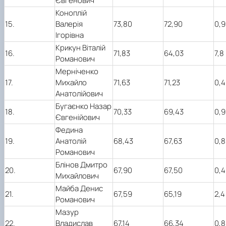
Євгенович
Коноплій
15.
Валерія
73,80
72,90
0,9
Ігорівна
Крикун Віталій
16.
71,83
64,03
7,8
Романович
Мерніченко
17.
Михайло
71,63
71,23
0,4
Анатолійович
Бугаєнко Назар
18.
70,33
69,43
0,9
Євгенійович
Федина
19.
Анатолій
68,43
67,63
0,8
Романович
Блінов Дмитро
20.
67,90
67,50
0,4
Михайлович
Майба Денис
21.
67,59
65,19
2,4
Романович
Мазур
22.
Владислав
67,14
66,34
0,8