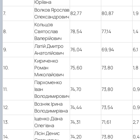
Юріївна
Волков Ярослав
7.
82,77
80,87
1,9
Олександрович
Кольцов
8.
Святослав
78,54
77,14
1,4
Валерійович
Латій Дмитро
9.
76,04
69,94
6,1
Анатолійович
Кириченко
10.
Роман
75,60
73,80
1,8
Миколайович
Пархоменко
11.
Іван
74,70
73,80
0,9
Володимирович
Возняк Ірина
12.
74,44
73,54
0,9
Володимирівна
Іщенко Діана
13.
74,31
71,61
2,7
Олегівна
Лісін Денис
14.
74,20
73,80
0,4