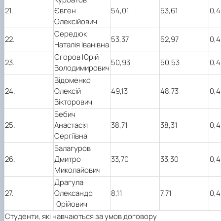
21.
Євген
54,01
53,61
0,4
Олексійович
Середюк
22.
53,37
52,97
0,4
Наталія Іванівна
Єгоров Юрій
23.
50,93
50,53
0,4
Володимирович
Відоменко
24.
Олексій
49,13
48,73
0,4
Вікторович
Бебич
25.
Анастасія
38,71
38,31
0,4
Сергіївна
Балагуров
26.
Дмитро
33,70
33,30
0,4
Миколайович
Драгула
27.
Олександр
8,11
7,71
0,4
Юрійович
Студенти, які навчаються за умов договору