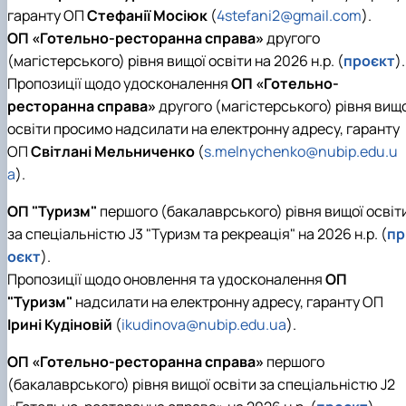
наукового гуртка «Туризм&Рекреація»
Презентація про роботу гуртка
Звіт про роботу гуртка
Науковий доробок членів студентського
гаранту ОП
Стефанії Мосіюк
(
4stefani2@gmail.com
).
наукового гуртка "Туристичний візіонер"
Презентація про роботу гуртка
Звіт про роботу гуртка
ОП «Готельно-ресторанна справа»
другого
Презентація про роботу гуртка
Звіт про роботу гуртка
(магістерського) рівня вищої освіти на 2026 н.р. (
проєкт
).
Презентація про роботу гуртка
Пропозиції щодо удосконалення
ОП «Готельно-
ресторанна справа»
другого (магістерського) рівня вищ
освіти просимо надсилати на електронну адресу, гаранту
ОП
Світлані Мельниченко
(
s.melnychenko@nubip.edu.u
a
).
ОП "Туризм"
першого (бакалаврського) рівня вищої освіт
за спеціальністю J3 "Туризм та рекреація" на 2026 н.р. (
пр
оєкт
).
Пропозиції щодо оновлення та удосконалення
ОП
"Туризм"
надсилати на електронну адресу, гаранту ОП
Ірині Кудіновій
(
ikudinova@nubip.edu.ua
).
ОП «Готельно-ресторанна справа»
першого
(бакалаврського) рівня вищої освіти за спеціальністю J2