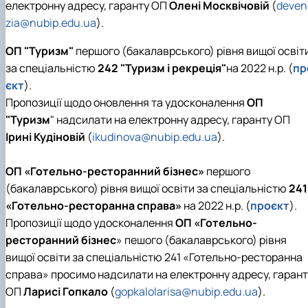
електронну адресу, гаранту ОП
Олені Москвічовій
(
deven
zia@nubip.edu.ua
).
ОП "Туризм"
першого (бакалаврського) рівня вищої освіт
за спеціальністю
242 "Туризм і рекреція"
на 2022 н.р. (
пр
єкт
).
Пропозиції щодо оновлення та удосконалення
ОП
"Туризм
" надсилати на електронну адресу, гаранту ОП
Ірині Кудіновій
(
ikudinova@nubip.edu.ua
).
ОП «Готельно-ресторанний бізнес»
першого
(бакалаврського) рівня вищої освіти за спеціальністю
241
«Готельно-ресторанна справа»
на 2022 н.р. (
проєкт
).
Пропозиції щодо удосконалення
ОП «Готельно-
ресторанний бізнес
» пешого (бакалаврського) рівня
вищої освіти за спеціальністю 241 «Готельно-ресторанна
справа» просимо надсилати на електронну адресу, гарант
ОП
Ларисі Гопкало
(
gopkalolarisa@nubip.edu.ua
).