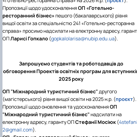
«Готельно-ресторанна справа» на 2026 н.р. (
проєкт
).
Пропозиції щодо удосконалення
ОП «Готельно-
ресторанний бізнес»
пешого (бакалаврського) рівня
вищої освіти за спеціальністю 241 «Готельно-ресторанна
справа» просимо надсилати на електронну адресу, гарант
ОП
Ларисі Гопкало
(
gopkalolarisa@nubip.edu.ua
).
Запрошуємо студентів та роботодавців до
обговорення Проектів освітніх програм для вступникі
2025 року
ОП
"Міжнародний туристичний бізнес"
другого
(магістерського) рівня вищої освіти на 2025 н.р. (
проєкт
).
Пропозиції щодо оновлення та удосконалення
ОП
"Міжнародний туристичний бізнес"
надсилати на
електронну адресу, гаранту ОП
Стефанії Мосіюк
(
4stefan
2@gmail.com
).