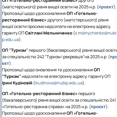
ОП «Готельно-ресторанний бізнес»
другого
(магістерського) рівня вищої освіти на 2025 н.р. (
проєкт
).
Пропозиції щодо удосконалення
ОП «Готельно-
ресторанний бізнес»
другого (магістерського) рівня
вищої освіти просимо надсилати на електронну адресу,
гаранту ОП
Світлані Мельниченко
(
s.melnychenko@nubi
p.edu.ua
).
ОП "Туризм"
першого (бакалаврського) рівня вищої освіт
за спеціальністю 242 "Туризм і рекреація"на 2025 н.р. (
пр
єкт
).
Пропозиції щодо оновлення та удосконалення
ОП
"Туризм"
надсилати на електронну адресу, гаранту ОП
Ірині Кудіновій
(
ikudinova@nubip.edu.ua
).
ОП «Готельно-ресторанний бізнес»
першого
(бакалаврського) рівня вищої освіти за спеціальністю 241
«Готельно-ресторанна справа» на 2025 н.р. (
проєкт
).
Пропозиції щодо удосконалення
ОП «Готельно-