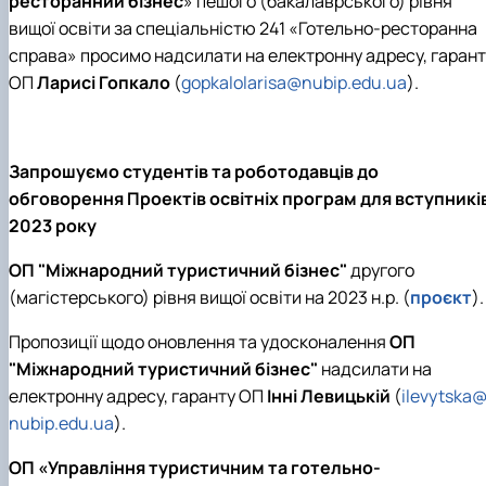
ресторанний бізнес
» пешого (бакалаврського) рівня
вищої освіти за спеціальністю 241 «Готельно-ресторанна
справа» просимо надсилати на електронну адресу, гарант
ОП
Ларисі Гопкало
(
gopkalolarisa@nubip.edu.ua
).
Запрошуємо студентів та роботодавців до
обговорення Проектів освітніх програм для вступникі
2023 року
ОП "Міжнародний туристичний бізнес"
другого
(магістерського) рівня вищої освіти на 2023 н.р. (
проєкт
).
Пропозиції щодо оновлення та удосконалення
ОП
"Міжнародний туристичний бізнес"
надсилати на
електронну адресу, гаранту ОП
Інні Левицькій
(
ilevytska
nubip.edu.ua
).
ОП «Управління туристичним та готельно-