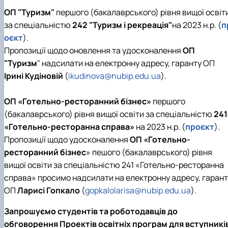
ОП "Туризм"
першого (бакалаврського) рівня вищої освіт
за спеціальністю
242 "Туризм і рекреація"
на 2023 н.р. (
п
оєкт
).
Пропозиції щодо оновлення та удосконалення
ОП
"Туризм
" надсилати на електронну адресу, гаранту ОП
Ірині Кудіновій
(
ikudinova@nubip.edu.ua
).
ОП «Готельно-ресторанний бізнес»
першого
(бакалаврського) рівня вищої освіти за спеціальністю
241
«Готельно-ресторанна справа»
на 2023 н.р. (
проєкт
).
Пропозиції щодо удосконалення
ОП «Готельно-
ресторанний бізнес
» пешого (бакалаврського) рівня
вищої освіти за спеціальністю 241 «Готельно-ресторанна
справа» просимо надсилати на електронну адресу, гарант
ОП
Ларисі Гопкало
(
gopkalolarisa@nubip.edu.ua
).
Запрошуємо студентів та роботодавців до
обговорення Проектів освітніх програм для вступникі