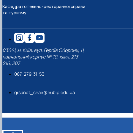
наукового гуртка «Туризм&Рекреація»
Презентація про роботу гуртка
Звіт про роботу гуртка
Науковий доробок членів студентського
Кафедра готельно-ресторанної справи
наукового гуртка "Туристичний візіонер"
Презентація про роботу гуртка
Звіт про роботу гуртка
та туризму
Презентація про роботу гуртка
Звіт про роботу гуртка
Презентація про роботу гуртка
03041, м. Київ, вул. Героїв Оборони, 11,
навчальний корпус № 10, кімн. 213-
216, 207
067-279-31-53
grsandt_chair@nubip.edu.ua