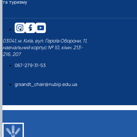
та туризму
наукового гуртка «Туризм&Рекреація»
Презентація про роботу гуртка
Звіт про роботу гуртка
Науковий доробок членів студентського
наукового гуртка "Туристичний візіонер"
Презентація про роботу гуртка
Звіт про роботу гуртка
Презентація про роботу гуртка
Звіт про роботу гуртка
Презентація про роботу гуртка
03041, м. Київ, вул. Героїв Оборони, 11,
навчальний корпус № 10, кімн. 213-
216, 207
067-279-31-53
grsandt_chair@nubip.edu.ua