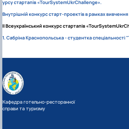
урсу стартапів «TourSystemUkrChallenge».
Внутрішній конкурс старт-проектів в рамках вивчення
ІІ Всеукраїнський конкурс стартапів «TourSystemUkrCh
1. Сабріна Краснопольська - студентка спеціальності 
Кафедра готельно-ресторанної
справи та туризму