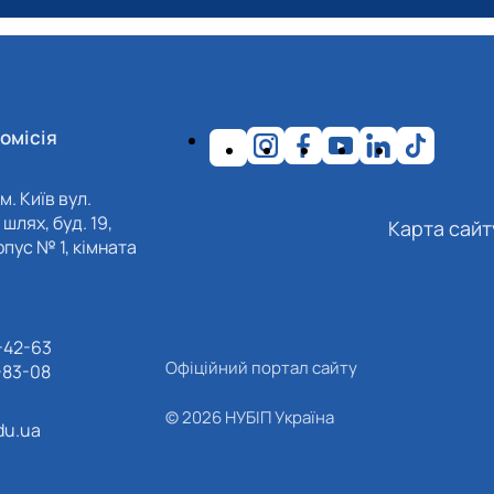
омісія
м. Київ вул.
шлях, буд. 19,
Карта сайт
пус № 1, кімната
-42-63
Офіційний портал сайту
-83-08
© 2026 НУБІП Україна
du.ua