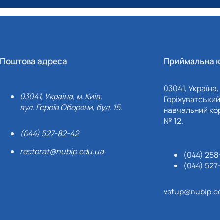
Поштова адреса
Приймальна к
03041, Україна, 
03041, Україна, м. Київ,
Горіхуватський 
вул. Героїв Оборони, буд. 15.
навчальний кор
№ 12.
(044) 527-82-42
rectorat@nubip.edu.ua
(044) 258
(044) 527
vstup@nubip.e