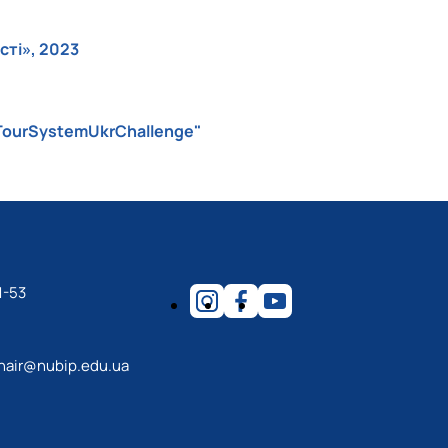
сті», 2023
"TourSystemUkrChallenge"
1-53
hair@nubip.edu.ua