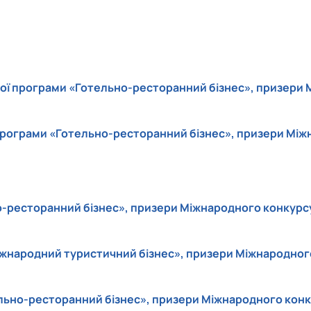
есторатор"
гротурист»
oReCa"
уризм&Рекреація»
ристичний візіонер"
ньої програми «Готельно-ресторанний бізнес», призери 
 програми «Готельно-ресторанний бізнес», призери Між
ьно-ресторанний бізнес», призери Міжнародного конкурс
«Міжнародний туристичний бізнес», призери Міжнародног
тельно-ресторанний бізнес», призери Міжнародного конк