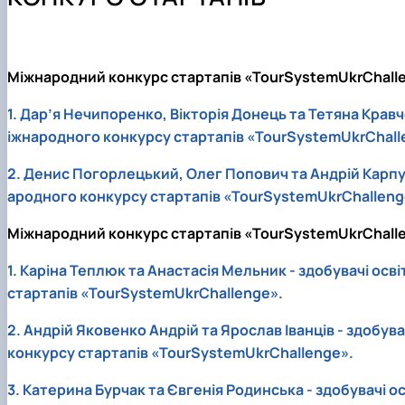
Навчально-наукова лабораторія «Туризму і рекреації»
ОС "Магістр" ОП "Готельно-ресторанна справа"
Вибіркові дисципліни
Науковий гурток "Агротурист"
Екскурсії країною НУБіП
ОС "Магістр" ОП "Міжнародний туризм"
Анкетування
Науковий гурток "Ресторатор"
Графік консультацій
Словники
Науковий гурток "HoReCa"
Кураторська година
Підручники, навчальні посібники
Науковий гурток «Туризм&Рекреація»
Міжнародний конкурс стартапів «TourSystemUkrChall
План проведення лекцій стейкголдерами
Науковий гурток "Туристичний візіонер"
1. Дар’я Нечипоренко, Вікторія Донець та Тетяна Крав
Практична діяльність
Конференції
іжнародного конкурсу стартапів «TourSystemUkrChall
Здобутки студентів
Монографії
Академічна доброчесність
2. Денис Погорлецький, Олег Попович та Андрій Карпу
Рада роботодавців
ародного конкурсу стартапів «TourSystemUkrChalleng
Сертифіковані програми
Міжнародний конкурс стартапів «TourSystemUkrChall
1. Каріна Теплюк та Анастасія Мельник - здобувачі о
стартапів «TourSystemUkrChallenge».
2. Андрій Яковенко Андрій та Ярослав Іванців - здобу
конкурсу стартапів «TourSystemUkrChallenge».
3. Катерина Бурчак та Євгенія Родинська - здобувачі