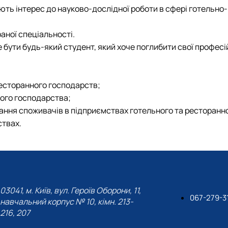
ляють інтерес до науково-дослідної роботи в сфері готельно
аної спеціальності.
 бути будь-який студент, який хоче поглибити свої професій
 ресторанного господарств;
ного господарства;
вання споживачів в підприємствах готельного та ресторанн
ствах.
03041, м. Київ, вул. Героїв Оборони, 11,
067-279-3
навчальний корпус № 10, кімн. 213-
216, 207