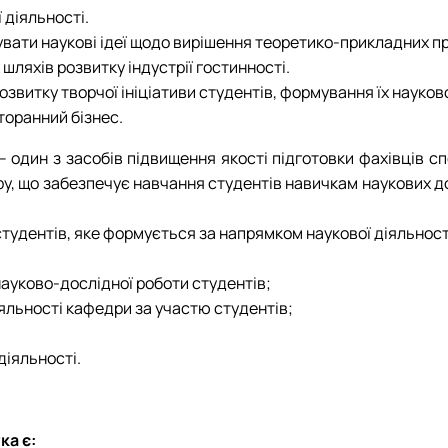
 діяльності.
увати наукові ідеї щодо вирішення теоретико-прикладних п
ляхів розвитку індустрії гостинності.
розвитку творчої ініціативи студентів, формування їх наук
торанний бізнес.
– один з засобів підвищення якості підготовки фахівців с
ру, що забезпечує навчання студентів навичкам наукових до
студентів, яке формується за напрямком наукової діяльност
науково-дослідної роботи студентів;
яльності кафедри за участю студентів;
діяльності.
ка є: