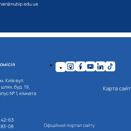
hair@nubip.edu.ua
омісія
м. Київ вул.
шлях, буд. 19,
Карта сайт
пус № 1, кімната
-42-63
Офіційний портал сайту
-83-08