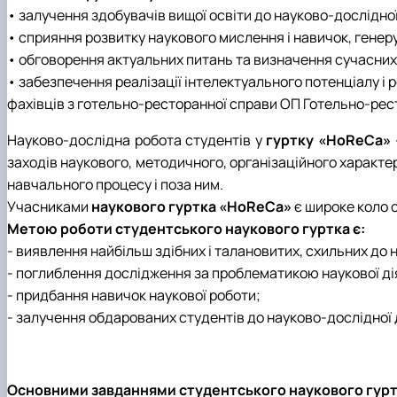
• залучення здобувачів вищої освіти до науково-дослідної
• сприяння розвитку наукового мислення і навичок, генер
• обговорення актуальних питань та визначення сучасних ш
• забезпечення реалізації інтелектуального потенціалу і 
фахівців з готельно-ресторанної справи ОП Готельно-рес
Науково-дослідна робота студентів у
гуртку «НoReCa»
заходів наукового, методичного, організаційного характе
навчального процесу і поза ним.
Учасниками
наукового гуртка «НoReCa»
є широке коло 
Метою роботи студентського наукового гуртка є:
- виявлення найбільш здібних і талановитих, схильних до 
- поглиблення дослідження за проблематикою наукової ді
- придбання навичок наукової роботи;
- залучення обдарованих студентів до науково-дослідної 
Основними завданнями студентського наукового гурт