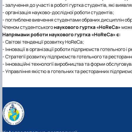
- залучення до участі в роботі гуртка студентів, які вияв
- організація науково-дослідної роботи студентів;
- поглиблене вивчення студентами обраних дисциплін обр
Членом студентського
наукового гуртка «НoReCa»
може
Напрямами роботи наукового гуртка «НoReCa» є:
- Світові тенденції розвитку НoReCa;
- Інновації в організації роботи підприємств готельного і
- Стратегії розвитку підприємств готельного та ресторан
- Інноваційні технології виробництва та форми обслугову
- Управління якістю в готельних та ресторанних підприєм