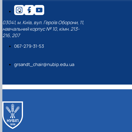
наукового гуртка «Туризм&Рекреація»
Презентація про роботу гуртка
Звіт про роботу гуртка
Науковий доробок членів студентського
наукового гуртка "Туристичний візіонер"
Презентація про роботу гуртка
Звіт про роботу гуртка
Презентація про роботу гуртка
Звіт про роботу гуртка
Презентація про роботу гуртка
03041, м. Київ, вул. Героїв Оборони, 11,
навчальний корпус № 10, кімн. 213-
216, 207
067-279-31-53
grsandt_chair@nubip.edu.ua