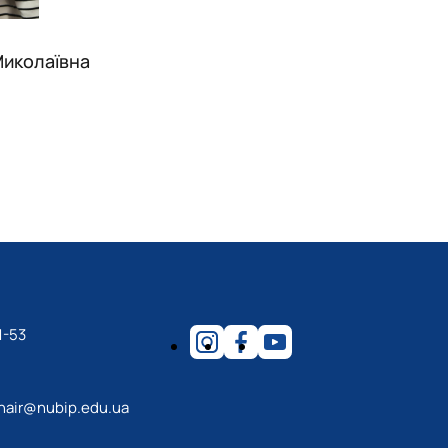
Миколаївна
1-53
hair@nubip.edu.ua