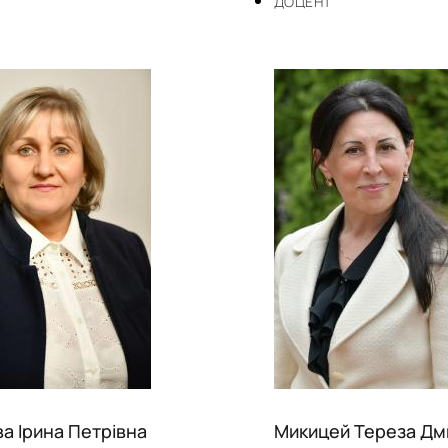
ДОЦЕНТ
ва Ірина Петрівна
Микицей Тереза Дм