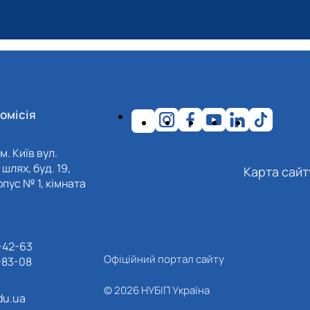
омісія
м. Київ вул.
шлях, буд. 19,
Карта сайт
пус № 1, кімната
-42-63
Офіційний портал сайту
-83-08
© 2026 НУБІП Україна
du.ua