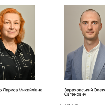
о Лариса Михайлівна
Зараховський Олек
Євгенович