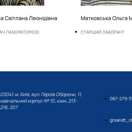
а Світлана Леонідівна
Матковська Ольга 
АЧ ЛАБОРАТОРІЄЮ
СТАРШИЙ ЛАБОРАНТ
03041, м. Київ, вул. Героїв Оборони, 11,
067-279-3
навчальний корпус № 10, кімн. 213-
216, 207
grsandt_c