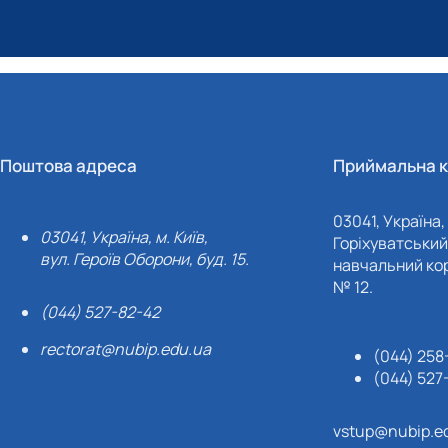
Поштова адреса
Приймальна к
03041, Україна, 
03041, Україна, м. Київ,
Горіхуватський 
вул. Героїв Оборони, буд. 15.
навчальний кор
№ 12.
(044) 527-82-42
rectorat@nubip.edu.ua
(044) 258
(044) 527
vstup@nubip.e