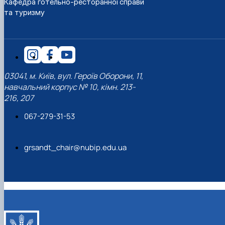
Кафедра готельно-ресторанної справи
наукового гуртка «Туризм&Рекреація»
Презентація про роботу гуртка
Звіт про роботу гуртка
Науковий доробок членів студентського
та туризму
наукового гуртка "Туристичний візіонер"
Презентація про роботу гуртка
Звіт про роботу гуртка
Презентація про роботу гуртка
Звіт про роботу гуртка
Презентація про роботу гуртка
03041, м. Київ, вул. Героїв Оборони, 11,
навчальний корпус № 10, кімн. 213-
216, 207
067-279-31-53
grsandt_chair@nubip.edu.ua