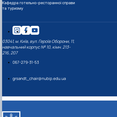
Кафедра готельно-ресторанної справи
наукового гуртка «Туризм&Рекреація»
Презентація про роботу гуртка
Звіт про роботу гуртка
Науковий доробок членів студентського
та туризму
наукового гуртка "Туристичний візіонер"
Презентація про роботу гуртка
Звіт про роботу гуртка
Презентація про роботу гуртка
Звіт про роботу гуртка
Презентація про роботу гуртка
03041, м. Київ, вул. Героїв Оборони, 11,
навчальний корпус № 10, кімн. 213-
216, 207
067-279-31-53
grsandt_chair@nubip.edu.ua