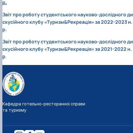
р
.
наукового гуртка «Туризм&Рекреація»
Презентація про роботу гуртка
Звіт про роботу гуртка
Науковий доробок членів студентського
наукового гуртка "Туристичний візіонер"
Презентація про роботу гуртка
Звіт про роботу гуртка
Звіт про роботу студентського науково-дослідного ди
Презентація про роботу гуртка
Звіт про роботу гуртка
скусійного клубу «Туризм&Рекреація» за 2022-2023 н.
Презентація про роботу гуртка
р.
Звіт про роботу студентського науково-дослідного ди
скусійного клубу «Туризм&Рекреація» за 2021-2022 н.
р
.
Кафедра готельно-ресторанної справи
та туризму